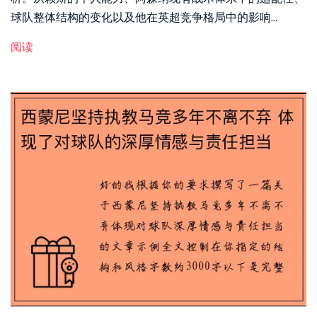
球队整体结构的变化以及他在英超竞争格局中的影响...
阅读