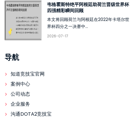
韦格霍斯特绝平阿根廷助荷兰晋级世界杯
四强精彩瞬间回顾
本文将回顾荷兰与阿根廷在2022年卡塔尔世
界杯四分之一决赛中...
2026-07-17
导航
知道竞技宝官网
案例中心
公司动态
企业服务
沟通DOTA2竞技宝