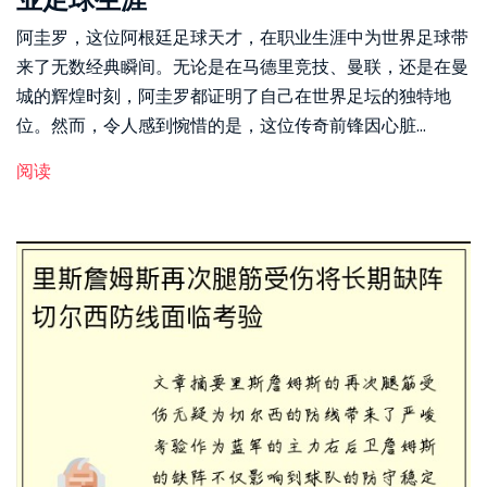
阿圭罗，这位阿根廷足球天才，在职业生涯中为世界足球带
来了无数经典瞬间。无论是在马德里竞技、曼联，还是在曼
城的辉煌时刻，阿圭罗都证明了自己在世界足坛的独特地
位。然而，令人感到惋惜的是，这位传奇前锋因心脏...
阅读