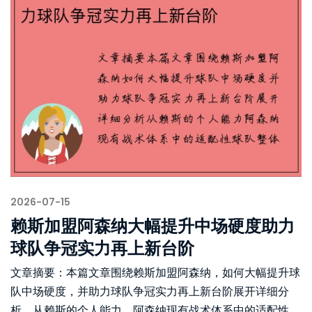
2026-07-15
赖斯加盟阿森纳大幅提升中场硬度助力
球队争冠实力再上新台阶
文章摘要：本篇文章围绕赖斯加盟阿森纳，如何大幅提升球
队中场硬度，并助力球队争冠实力再上新台阶展开详细分
析。从赖斯的个人能力、阿森纳现有战术体系中的适配性、