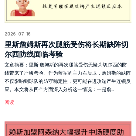
2026-07-16
里斯詹姆斯再次腿筋受伤将长期缺阵切
尔西防线面临考验
文章摘要：里斯·詹姆斯的再次腿筋受伤无疑为切尔西的防
线带来了严峻考验。作为蓝军的主力右后卫，詹姆斯的缺阵
不仅影响到球队的防守稳定性，更可能在进攻端产生连锁反
应。本文将从四个方面深入分析这一情况：一是詹...
阅读