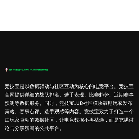
竞技宝是以数据驱动与社区互动为核心的电竞平台。竞技宝
官网提供详细的战队排名、选手表现、比赛趋势、近期赛事
预测等数据服务。同时，竞技宝JJB社区模块鼓励玩家发布
策略、赛事点评、选手观感等内容。竞技宝致力于打造一个
由玩家驱动的数据社区，让电竞数据不再枯燥，而是充满讨
论与分享氛围的公共平台。