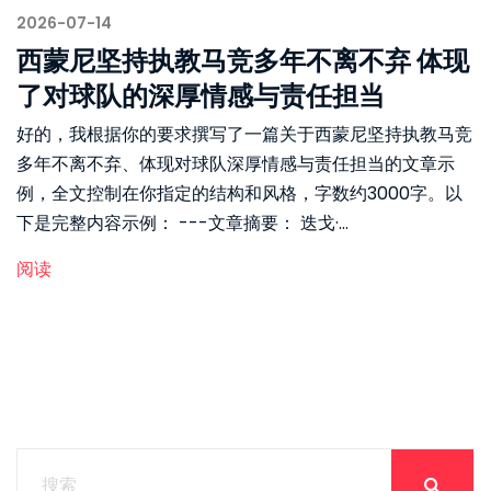
2026-07-14
西蒙尼坚持执教马竞多年不离不弃 体现
了对球队的深厚情感与责任担当
好的，我根据你的要求撰写了一篇关于西蒙尼坚持执教马竞
多年不离不弃、体现对球队深厚情感与责任担当的文章示
例，全文控制在你指定的结构和风格，字数约3000字。以
下是完整内容示例： ---文章摘要： 迭戈·...
阅读