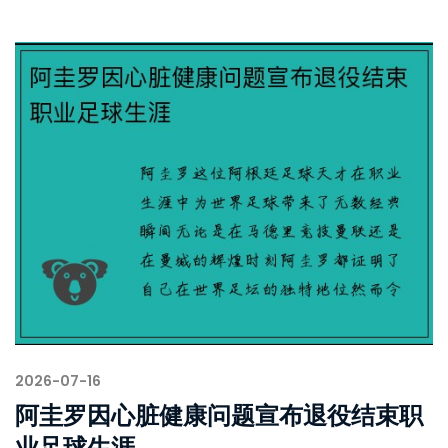
2026-07-16
阿圭罗因心脏健康问题宣布退役结束职
业足球生涯