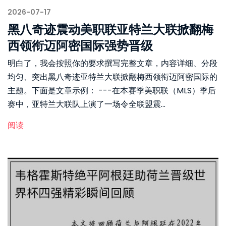
2026-07-17
黑八奇迹震动美职联亚特兰大联掀翻梅
西领衔迈阿密国际强势晋级
明白了，我会按照你的要求撰写完整文章，内容详细、分段
均匀、突出黑八奇迹亚特兰大联掀翻梅西领衔迈阿密国际的
主题。下面是文章示例： ---在本赛季美职联（MLS）季后
赛中，亚特兰大联队上演了一场令全联盟震...
阅读