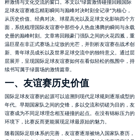
粹激情与文化交流的窗口。本文以“绿茵激情碰撞回顾国际
足球友谊赛难忘精彩瞬间与巅峰对决时刻全记录”为核心，
从历史价值、经典对决、球星高光以及足球文化影响四个方
面，系统梳理国际友谊赛中那些令人热血沸腾的瞬间与永载
史册的巅峰时刻。文章将回顾豪门强队之间的火花四溅，重
温巨星在非正式赛场上绽放的光芒，并剖析友谊赛在战术创
新、青年球员成长以及世界足球交流中的独特意义。通过层
层展开，呈现国际足球友谊赛如何在看似轻松的氛围中，持
续书写属于绿茵场的激情篇章。
一、友谊赛历史价值
国际足球友谊赛的起源可以追溯到现代足球规则逐渐成型的
年代。早期国家队之间的交锋，多以交流和切磋为目的，友
谊赛成为不同足球理念相互碰撞的起点。在没有锦标压力的
环境下，比赛反而更能展现足球最原始的魅力。
随着国际足联体系的完善，友谊赛逐渐被纳入国家队赛历，