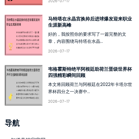
2026-07-17
马特塔在水晶宫换帅后进球爆发迎来职业
生涯新高峰
好的，我按照你的要求写了一篇完整的文
章，内容围绕马特塔在水晶...
2026-07-17
韦格霍斯特绝平阿根廷助荷兰晋级世界杯
四强精彩瞬间回顾
本文将回顾荷兰与阿根廷在2022年卡塔尔世
界杯四分之一决赛中...
2026-07-17
导航