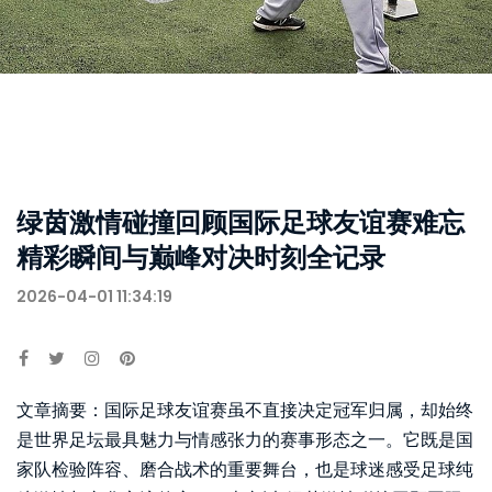
绿茵激情碰撞回顾国际足球友谊赛难忘
精彩瞬间与巅峰对决时刻全记录
2026-04-01 11:34:19
文章摘要：国际足球友谊赛虽不直接决定冠军归属，却始终
是世界足坛最具魅力与情感张力的赛事形态之一。它既是国
家队检验阵容、磨合战术的重要舞台，也是球迷感受足球纯