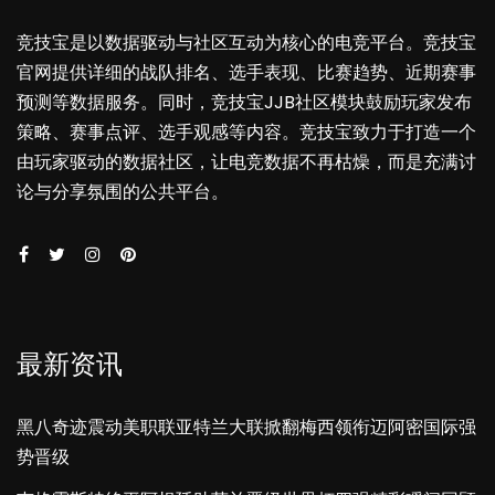
竞技宝是以数据驱动与社区互动为核心的电竞平台。竞技宝
官网提供详细的战队排名、选手表现、比赛趋势、近期赛事
预测等数据服务。同时，竞技宝JJB社区模块鼓励玩家发布
策略、赛事点评、选手观感等内容。竞技宝致力于打造一个
由玩家驱动的数据社区，让电竞数据不再枯燥，而是充满讨
论与分享氛围的公共平台。
最新资讯
黑八奇迹震动美职联亚特兰大联掀翻梅西领衔迈阿密国际强
势晋级