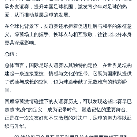
承办友谊赛，提升本国足球氛围，激发青少年对足球的热
爱，从而推动基层足球的发展。
在全球化背景下，友谊赛还承担着促进理解与和平的象征意
义。绿茵场上的握手、换球衣与相互致敬，往往比比分本身
更具深远影响。
总结：
总体而言，国际足球友谊赛以其独特的定位，在世界足坛构
建起一条连接竞技、情感与文化的纽带。它既为国家队提供
了试验与成长的空间，也为球迷奉献了无数难忘的精彩瞬
间。
回顾绿茵激情碰撞下的友谊赛历史，可以发现这些比赛早已
超越“热身”的定义，成为记录时代、塑造记忆的重要舞台。
正是在一次次友好却不失激烈的对决中，足球的魅力得以延
续与升华。