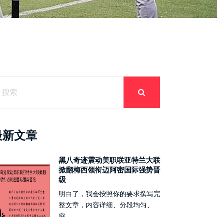
最新文章
黑八奇迹震动美职联亚特兰大联
掀翻梅西领衔迈阿密国际强势晋
级
明白了，我会按照你的要求撰写完
整文章，内容详细、分段均匀、
突...