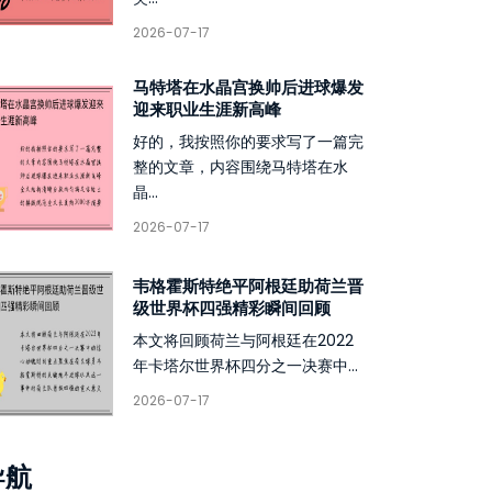
2026-07-17
马特塔在水晶宫换帅后进球爆发
迎来职业生涯新高峰
好的，我按照你的要求写了一篇完
整的文章，内容围绕马特塔在水
晶...
2026-07-17
韦格霍斯特绝平阿根廷助荷兰晋
级世界杯四强精彩瞬间回顾
本文将回顾荷兰与阿根廷在2022
年卡塔尔世界杯四分之一决赛中...
2026-07-17
导航