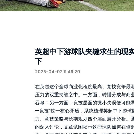
英超中下游球队夹缝求生的现
下
2026-04-02 11:46:20
在英超这个全球商业化程度最高、竞技竞争最
压力的双重夹缝之中。一方面，转播分成与商
吞噬；另一方面，竞技层面的微小失误便可能
—竞技”这一核心矛盾，系统梳理英超中下游球
力、竞技策略与长期规划四个层面展开分析。
的深入讨论，文章试图揭示这些球队如何在资源