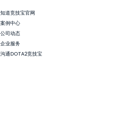
知道竞技宝官网
案例中心
公司动态
企业服务
沟通DOTA2竞技宝