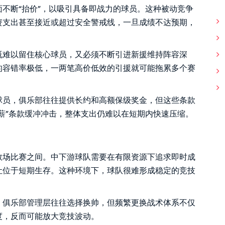
不断“抬价”，以吸引具备即战力的球员。这种被动竞争
资支出甚至接近或超过安全警戒线，一旦成绩不达预期，
既难以留住核心球员，又必须不断引进新援维持阵容深
的容错率极低，一两笔高价低效的引援就可能拖累多个赛
球员，俱乐部往往提供长约和高额保级奖金，但这些条款
薪”条款缓冲冲击，整体支出仍难以在短期内快速压缩。
数场比赛之间。中下游球队需要在有限资源下追求即时成
让位于短期生存。这种环境下，球队很难形成稳定的竞技
，俱乐部管理层往往选择换帅，但频繁更换战术体系不仅
度，反而可能放大竞技波动。