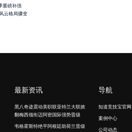
季重磅补强
风云格局骤变
最新资讯
导航
黑八奇迹震动美职联亚特兰大联掀
知道竞技宝官网
翻梅西领衔迈阿密国际强势晋级
案例中心
韦格霍斯特绝平阿根廷助荷兰晋级
、
公司动态