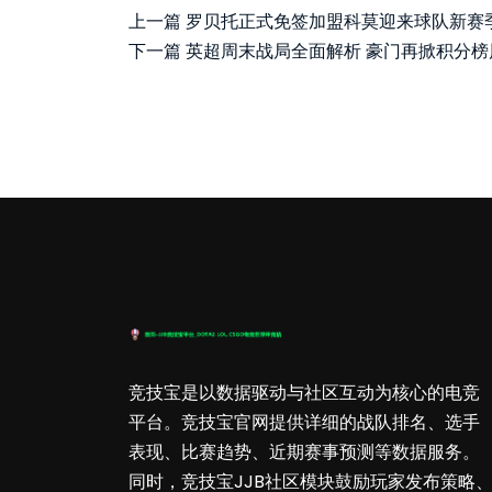
上一篇
罗贝托正式免签加盟科莫迎来球队新赛
下一篇
英超周末战局全面解析 豪门再掀积分榜
竞技宝是以数据驱动与社区互动为核心的电竞
平台。竞技宝官网提供详细的战队排名、选手
表现、比赛趋势、近期赛事预测等数据服务。
同时，竞技宝JJB社区模块鼓励玩家发布策略