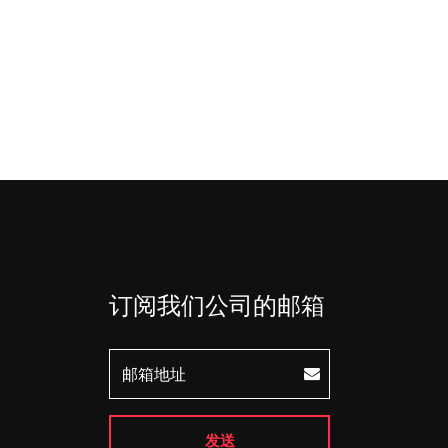
订阅我们公司的邮箱
发送