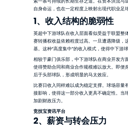
索一条可持续的长期生存之道。在资本洪流与
自身命运，也在一定程度上映射出现代职业足
1、收入结构的脆弱性
英超中下游球队在收入层面看似受益于联盟整
赛转播权收益依赖程度过高。一旦遭遇降级，
基。这种“高度集中”的收入模式，使得中下游
相较于豪门俱乐部，中下游球队在商业开发方
使得赞助合同和商业合作规模难以放大。即便
后于头部球队，形成明显的马太效应。
比赛日收入同样难以成为稳定支撑。球场容量
接影响，使得这一部分收入更具不确定性。当
加剧财政压力。
竞技宝资讯平台
2、薪资与转会压力