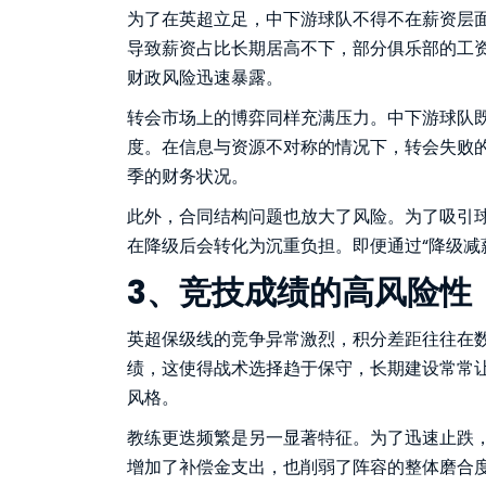
为了在英超立足，中下游球队不得不在薪资层面
导致薪资占比长期居高不下，部分俱乐部的工
财政风险迅速暴露。
转会市场上的博弈同样充满压力。中下游球队
度。在信息与资源不对称的情况下，转会失败
季的财务状况。
此外，合同结构问题也放大了风险。为了吸引
在降级后会转化为沉重负担。即便通过“降级减
3、竞技成绩的高风险性
英超保级线的竞争异常激烈，积分差距往往在
绩，这使得战术选择趋于保守，长期建设常常
风格。
教练更迭频繁是另一显著特征。为了迅速止跌
增加了补偿金支出，也削弱了阵容的整体磨合