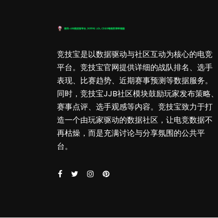
竞技宝是以数据驱动与社区互动为核心的电竞
平台。竞技宝官网提供详细的战队排名、选手
表现、比赛趋势、近期赛事预测等数据服务。
同时，竞技宝JJB社区模块鼓励玩家发布策略
赛事点评、选手观感等内容。竞技宝致力于打
造一个由玩家驱动的数据社区，让电竞数据不
再枯燥，而是充满讨论与分享氛围的公共平
台。