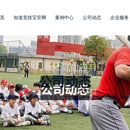
页
知道竞技宝官网
案例中心
公司动态
企业服务
公司动态
ews
/
菲尔米诺对阵西班牙亚冠比赛临场发挥深度评估解析关键