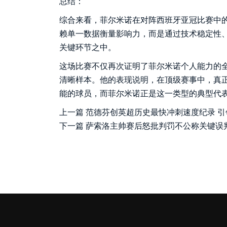
总结：
综合来看，菲尔米诺在对阵西班牙亚冠比赛中
赖单一数据衡量影响力，而是通过技术稳定性
关键环节之中。
这场比赛不仅再次证明了菲尔米诺个人能力的全
清晰样本。他的表现说明，在顶级赛事中，真
能的球员，而菲尔米诺正是这一类型的典型代
上一篇
范德芬创英超历史最快冲刺速度纪录 
下一篇
萨索洛主帅赛后怒批判罚不公称关键误