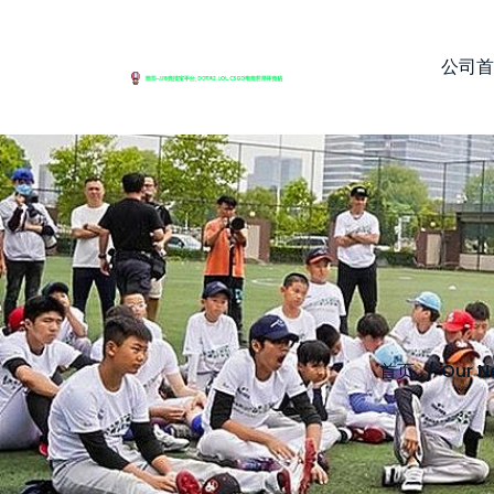
公司首
首页
Our N