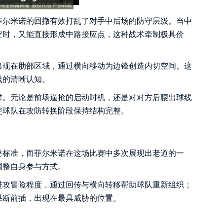
菲尔米诺的回撤有效打乱了对手中后场的防守层级。当中
空时，又能直接形成中路接应点，这种战术牵制极具价
出现在肋部区域，通过横向移动为边锋创造内切空间。这
线的清晰认知。
求。无论是前场逼抢的启动时机，还是对对方后腰出球线
使球队在攻防转换阶段保持结构完整。
要标准，而菲尔米诺在这场比赛中多次展现出老道的一
调整自身参与方式。
进攻冒险程度，通过回传与横向转移帮助球队重新组织；
果断前插，出现在最具威胁的位置。