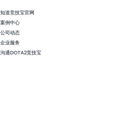
知道竞技宝官网
案例中心
公司动态
企业服务
沟通DOTA2竞技宝