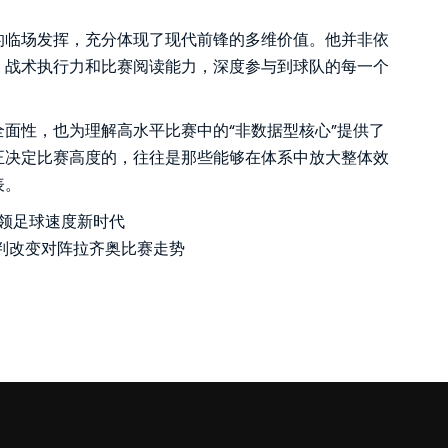
的临场发挥，充分体现了现代前锋的多维价值。他并非依
、战术执行力和比赛阅读能力，深度参与到球队的每一个
面性，也为理解高水平比赛中的“非数据型核心”提供了
正决定比赛高度的，往往是那些能够在体系中放大整体效
表。
引领足球速度新时代
判改变对阵拉齐奥比赛走势