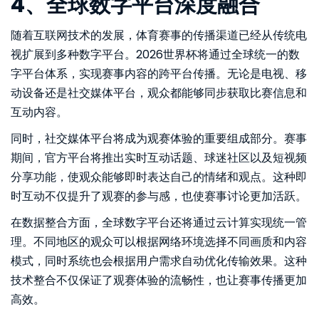
4、全球数字平台深度融合
随着互联网技术的发展，体育赛事的传播渠道已经从传统电
视扩展到多种数字平台。2026世界杯将通过全球统一的数
字平台体系，实现赛事内容的跨平台传播。无论是电视、移
动设备还是社交媒体平台，观众都能够同步获取比赛信息和
互动内容。
同时，社交媒体平台将成为观赛体验的重要组成部分。赛事
期间，官方平台将推出实时互动话题、球迷社区以及短视频
分享功能，使观众能够即时表达自己的情绪和观点。这种即
时互动不仅提升了观赛的参与感，也使赛事讨论更加活跃。
在数据整合方面，全球数字平台还将通过云计算实现统一管
理。不同地区的观众可以根据网络环境选择不同画质和内容
模式，同时系统也会根据用户需求自动优化传输效果。这种
技术整合不仅保证了观赛体验的流畅性，也让赛事传播更加
高效。