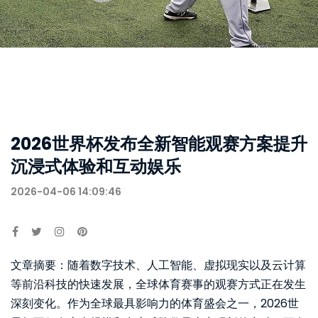
2026世界杯发布全新智能观赛方案提升
沉浸式体验和互动娱乐
2026-04-06 14:09:46
文章摘要：随着数字技术、人工智能、虚拟现实以及云计算
等前沿科技的快速发展，全球体育赛事的观赛方式正在发生
深刻变化。作为全球最具影响力的体育盛会之一，2026世