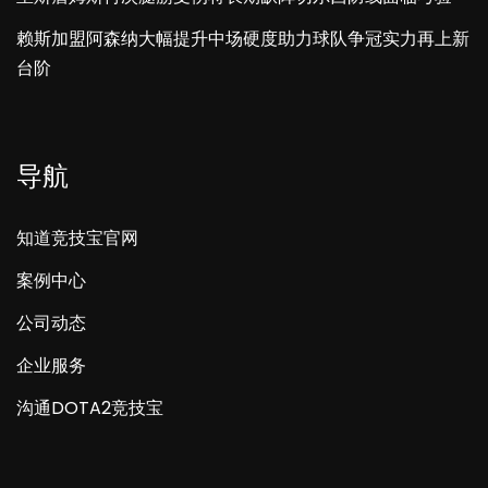
赖斯加盟阿森纳大幅提升中场硬度助力球队争冠实力再上新
台阶
导航
知道竞技宝官网
案例中心
公司动态
企业服务
沟通DOTA2竞技宝