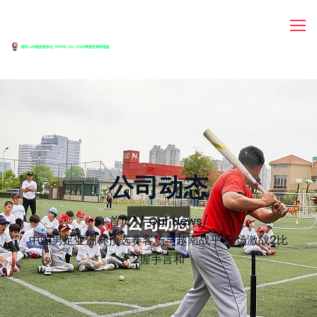
公司动态
首页
Our News
/
中国男足亚洲杯预选赛客场与越南战平 全场激战2比
2握手言和