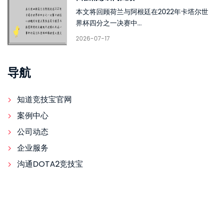
本文将回顾荷兰与阿根廷在2022年卡塔尔世
界杯四分之一决赛中...
2026-07-17
导航
知道竞技宝官网
案例中心
公司动态
企业服务
沟通DOTA2竞技宝