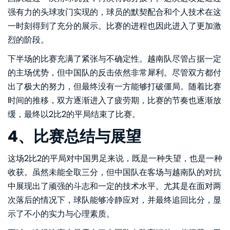
强有力的头球攻门实现的，球员的默契配合和个人技术在这
一时刻得到了充分的展示。比赛的进程也因此进入了更加激
烈的阶段。
下半场的比赛充满了紧张与不确定性。越南队尽管占据一定
的主场优势，但中国队的反击依然非常犀利。尽管双方都付
出了极大的努力，但最终没有一方能够打破僵局。随着比赛
时间的推移，双方逐渐进入了疲劳期，比赛的节奏也逐渐放
缓，最终以2比2的平局结束了比赛。
4、比赛总结与展望
这场2比2的平局对中国男足来说，既是一种失望，也是一种
收获。虽然未能全取三分，但中国队在客场与越南队的对抗
中展现出了顽强的斗志和一定的技术水平。尤其是在面对两
次落后的情况下，球队能够冷静应对，并最终追回比分，显
示了不小的实力与心理素质。