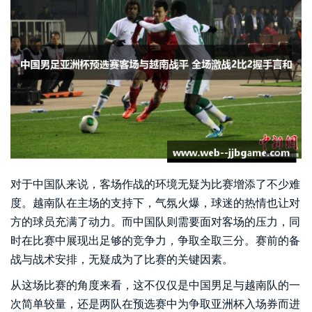
对于中国队来说，客场作战的环境无疑为比赛增添了不少难
度。越南队在主场的支持下，气氛火爆，球迷的热情也让对
方的球员充满了动力。而中国队则需要面对客场的压力，同
时在比赛中展现出足够的竞争力，争取全取三分。赛前的备
战与战术安排，无疑成为了比赛的关键因素。
从这场比赛的角度来看，这不仅仅是中国男足与越南队的一
次简单较量，还是两队在预选赛中为争取亚洲杯入场券而进