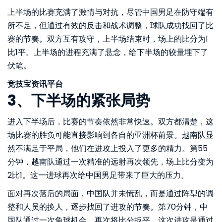
上半场的比赛充满了激情与对抗，尽管中国男足在防守端有
所不足，但通过有效的反击和战术调整，球队成功找回了比
赛的节奏。双方互有攻守，上半场结束时，场上的比分为1
比1平。上半场的进程充满了悬念，给下半场的较量埋下了
伏笔。
竞技宝资讯平台
3、下半场的紧张局势
进入下半场后，比赛的节奏依然非常快速。双方都清楚，这
场比赛的胜负可能直接影响到各自的亚洲杯前景。越南队显
然不满足于平局，他们在进攻上投入了更多的精力。第55
分钟，越南队通过一次精准的远射再次领先，场上比分变为
2比1。这一进球再次给中国男足带来了巨大的压力。
面对再次落后的局面，中国队并未慌乱，而是通过阵型的调
整和人员的换人，逐步找回了进攻的节奏。第70分钟，中
国队通过一次角球机会，再次将比分扳平。这次进攻是通过