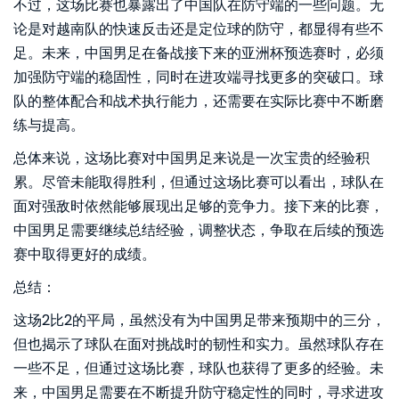
不过，这场比赛也暴露出了中国队在防守端的一些问题。无
论是对越南队的快速反击还是定位球的防守，都显得有些不
足。未来，中国男足在备战接下来的亚洲杯预选赛时，必须
加强防守端的稳固性，同时在进攻端寻找更多的突破口。球
队的整体配合和战术执行能力，还需要在实际比赛中不断磨
练与提高。
总体来说，这场比赛对中国男足来说是一次宝贵的经验积
累。尽管未能取得胜利，但通过这场比赛可以看出，球队在
面对强敌时依然能够展现出足够的竞争力。接下来的比赛，
中国男足需要继续总结经验，调整状态，争取在后续的预选
赛中取得更好的成绩。
总结：
这场2比2的平局，虽然没有为中国男足带来预期中的三分，
但也揭示了球队在面对挑战时的韧性和实力。虽然球队存在
一些不足，但通过这场比赛，球队也获得了更多的经验。未
来，中国男足需要在不断提升防守稳定性的同时，寻求进攻