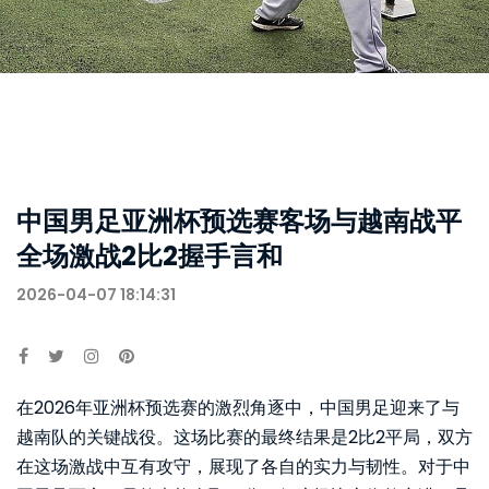
中国男足亚洲杯预选赛客场与越南战平
全场激战2比2握手言和
2026-04-07 18:14:31
在2026年亚洲杯预选赛的激烈角逐中，中国男足迎来了与
越南队的关键战役。这场比赛的最终结果是2比2平局，双方
在这场激战中互有攻守，展现了各自的实力与韧性。对于中