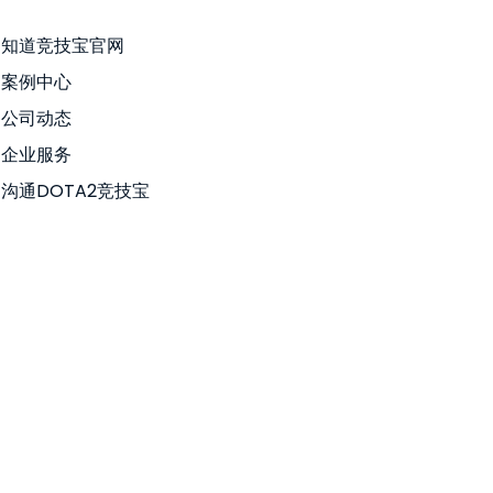
知道竞技宝官网
案例中心
公司动态
企业服务
沟通DOTA2竞技宝