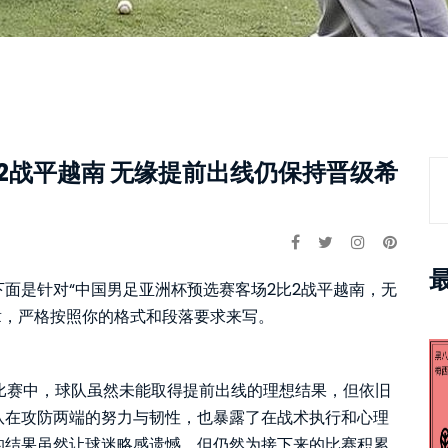
2战平越南 无缘提前出线仍保持晋级希
面是针对“中国男足亚洲杯预选赛客场2比2战平越南，无
文章，严格按照你的格式和段落要求来写。
比赛中，球队虽然未能取得提前出线的理想结果，但依旧
队在攻防两端的努力与韧性，也暴露了在战术执行和心理
的结果虽然让球迷略感遗憾，但仍然为接下来的比赛积累