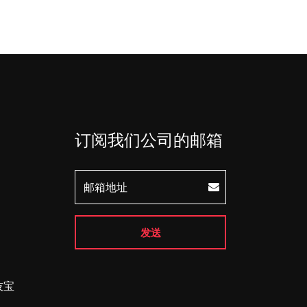
订阅我们公司的邮箱
发送
技宝