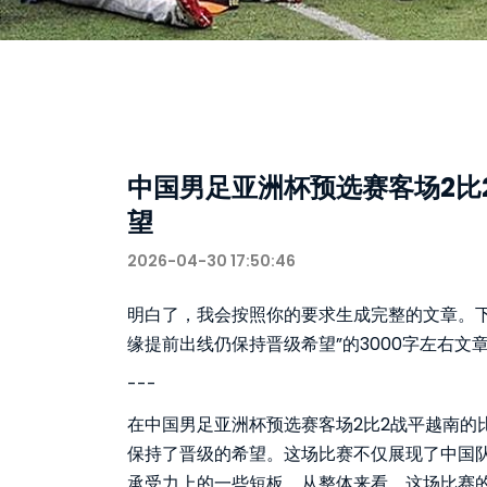
中国男足亚洲杯预选赛客场2比
望
2026-04-30 17:50:46
明白了，我会按照你的要求生成完整的文章。下
缘提前出线仍保持晋级希望”的3000字左右
---
在中国男足亚洲杯预选赛客场2比2战平越南的
保持了晋级的希望。这场比赛不仅展现了中国
承受力上的一些短板。从整体来看，这场比赛