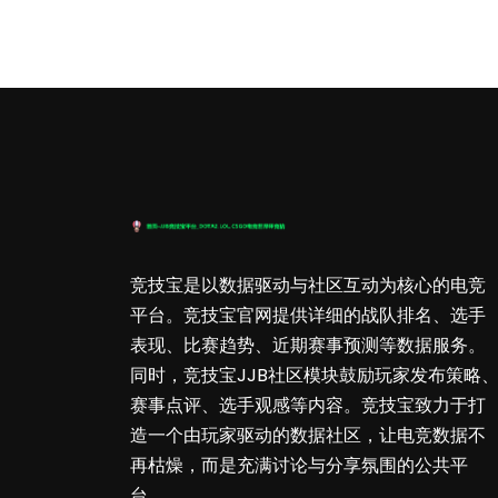
竞技宝是以数据驱动与社区互动为核心的电竞
平台。竞技宝官网提供详细的战队排名、选手
表现、比赛趋势、近期赛事预测等数据服务。
同时，竞技宝JJB社区模块鼓励玩家发布策略
赛事点评、选手观感等内容。竞技宝致力于打
造一个由玩家驱动的数据社区，让电竞数据不
再枯燥，而是充满讨论与分享氛围的公共平
台。