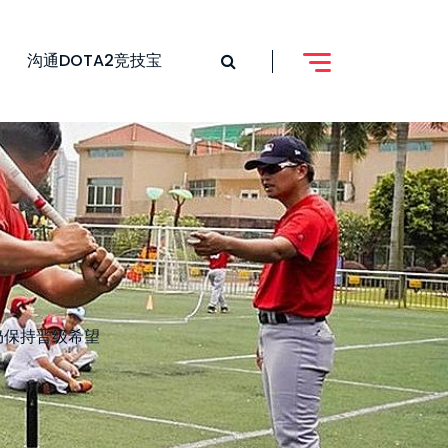
沟通DOTA2竞技宝
仍保持晋级希望