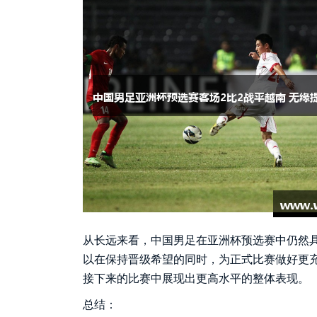
从长远来看，中国男足在亚洲杯预选赛中仍然
以在保持晋级希望的同时，为正式比赛做好更
接下来的比赛中展现出更高水平的整体表现。
总结：