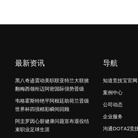
最新资讯
导航
黑八奇迹震动美职联亚特兰大联掀
知道竞技宝官网
翻梅西领衔迈阿密国际强势晋级
案例中心
韦格霍斯特绝平阿根廷助荷兰晋级
、
公司动态
世界杯四强精彩瞬间回顾
企业服务
阿圭罗因心脏健康问题宣布退役结
沟通DOTA2竞
束职业足球生涯