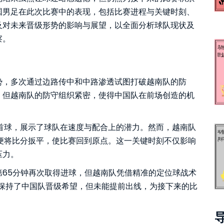
国男足在此次比赛中的表现，包括比赛进程与关键时刻、
及对未来晋级形势的影响与展望，以全面分析球队现状及
察。
势，多次通过边路传中和中路渗透试图打破越南队的防
，但越南队的防守组织紧密，使得中国队在前场创造的机
首球，展示了球队在速度与配合上的潜力。然而，越南队
便将比分扳平，使比赛回到原点。这一关键时刻不仅影响
压力。
65分钟再次取得进球，但越南队凭借精准的定位球战术
虽保持了中国队晋级希望，但未能提前出线，为接下来的比