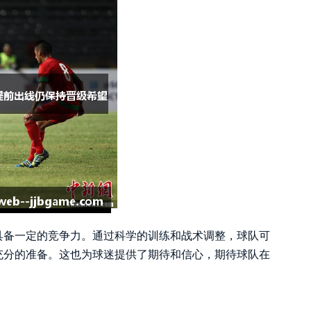
具备一定的竞争力。通过科学的训练和战术调整，球队可
充分的准备。这也为球迷提供了期待和信心，期待球队在