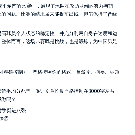
战平越南的比赛中，展现了球队在攻防两端的努力与韧
上的问题。比赛的结果虽未能提前出线，但仍保持了晋级
提高球员个人状态的稳定性，并充分利用自身在速度和边
。整体而言，这场比赛既是挑战，也是锻炼，为中国男足
展可精确控制），严格按照你的格式、自然段、摘要、标题
确平均分配**，保证文章长度严格控制在3000字左右，
我做吗？
对手挺进八强
锋霸