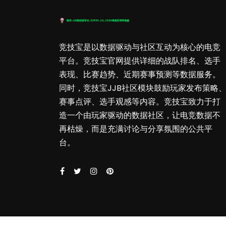
竞技宝是以数据驱动与社区互动为核心的电竞
平台。竞技宝官网提供详细的战队排名、选手
表现、比赛趋势、近期赛事预测等数据服务。
同时，竞技宝JJB社区模块鼓励玩家发布策略
赛事点评、选手观感等内容。竞技宝致力于打
造一个由玩家驱动的数据社区，让电竞数据不
再枯燥，而是充满讨论与分享氛围的公共平
台。