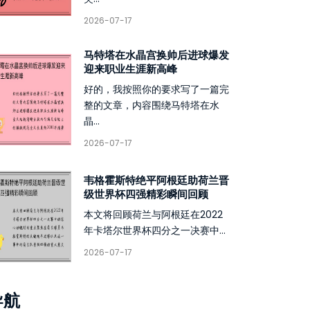
2026-07-17
马特塔在水晶宫换帅后进球爆发
迎来职业生涯新高峰
好的，我按照你的要求写了一篇完
整的文章，内容围绕马特塔在水
晶...
2026-07-17
韦格霍斯特绝平阿根廷助荷兰晋
级世界杯四强精彩瞬间回顾
本文将回顾荷兰与阿根廷在2022
年卡塔尔世界杯四分之一决赛中...
2026-07-17
导航