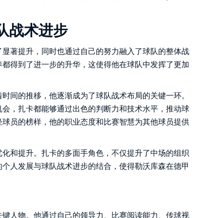
队战术进步
了显著提升，同时也通过自己的努力融入了球队的整体战
养都得到了进一步的升华，这使得他在球队中发挥了更加
着时间的推移，他逐渐成为了球队战术布局的关键一环。
机会，扎卡都能够通过出色的判断力和技术水平，推动球
轻球员的榜样，他的职业态度和比赛智慧为其他球员提供
优化和提升。扎卡的多面手角色，不仅提升了中场的组织
的个人发展与球队战术进步的结合，使得勒沃库森在德甲
关键人物。他通过自己的领导力、比赛阅读能力、传球视