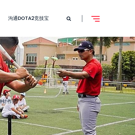
沟通DOTA2竞技宝
神针作用