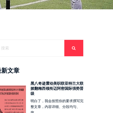
最新文章
黑八奇迹震动美职联亚特兰大联
掀翻梅西领衔迈阿密国际强势晋
级
明白了，我会按照你的要求撰写完
整文章，内容详细、分段均匀、
突...