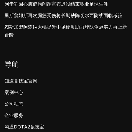
阿圭罗因心脏健康问题宣布退役结束职业足球生涯
里斯詹姆斯再次腿筋受伤将长期缺阵切尔西防线面临考验
赖斯加盟阿森纳大幅提升中场硬度助力球队争冠实力再上新
台阶
导航
知道竞技宝官网
案例中心
公司动态
企业服务
沟通DOTA2竞技宝