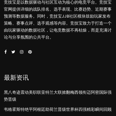
竞技宝是以数据驱动与社区互动为核心的电竞平台。竞技宝
官网提供详细的战队排名、选手表现、比赛趋势、近期赛事
预测等数据服务。同时，竞技宝JJB社区模块鼓励玩家发布
策略、赛事点评、选手观感等内容。竞技宝致力于打造一个
由玩家驱动的数据社区，让电竞数据不再枯燥，而是充满讨
论与分享氛围的公共平台。
最新资讯
黑八奇迹震动美职联亚特兰大联掀翻梅西领衔迈阿密国际强
势晋级
韦格霍斯特绝平阿根廷助荷兰晋级世界杯四强精彩瞬间回顾