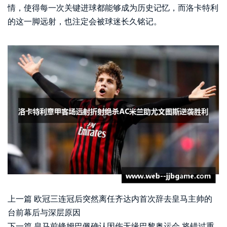
情，使得每一次关键进球都能够成为历史记忆，而洛卡特利
的这一脚远射，也注定会被球迷长久铭记。
上一篇
欧冠三连冠后突然离任齐达内首次辞去皇马主帅的
台前幕后与深层原因
下一篇
皇马前锋姆巴佩确认因伤无缘巴黎奥运会 将错过重