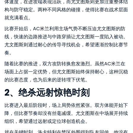
体速度，在进攻端表现活跃，而尤文图斯则更加注重整体结
构与防守稳定。两种不同风格的碰撞，使得比赛在战术层面
就充满看点。
比赛开始后，AC米兰利用主场气势不断压迫尤文图斯的防
线，快速的边路推进与中路穿插让尤文图斯一度陷入被动。
尤文图斯则通过耐心的传导寻找机会，希望逐渐控制比赛节
奏。
随着比赛的推进，双方攻防转换愈发激烈。虽然AC米兰在
场面上占据一定优势，但尤文图斯始终保持耐心，这种沉稳
的比赛态度，也为后来的逆转埋下伏笔。
2、绝杀远射惊艳时刻
比赛进入最后阶段时，场上局势依然紧张。双方体能开始下
降，但比赛节奏却没有丝毫减缓。尤文图斯在中场展开持续
组织，希望通过远射或定位球创造机会。
就在关键时刻，洛卡特利在禁区外围得到队友回传。他没有