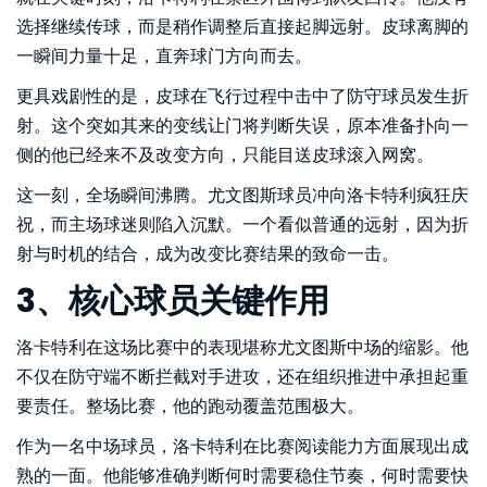
选择继续传球，而是稍作调整后直接起脚远射。皮球离脚的
一瞬间力量十足，直奔球门方向而去。
更具戏剧性的是，皮球在飞行过程中击中了防守球员发生折
射。这个突如其来的变线让门将判断失误，原本准备扑向一
侧的他已经来不及改变方向，只能目送皮球滚入网窝。
这一刻，全场瞬间沸腾。尤文图斯球员冲向洛卡特利疯狂庆
祝，而主场球迷则陷入沉默。一个看似普通的远射，因为折
射与时机的结合，成为改变比赛结果的致命一击。
3、核心球员关键作用
洛卡特利在这场比赛中的表现堪称尤文图斯中场的缩影。他
不仅在防守端不断拦截对手进攻，还在组织推进中承担起重
要责任。整场比赛，他的跑动覆盖范围极大。
作为一名中场球员，洛卡特利在比赛阅读能力方面展现出成
熟的一面。他能够准确判断何时需要稳住节奏，何时需要快