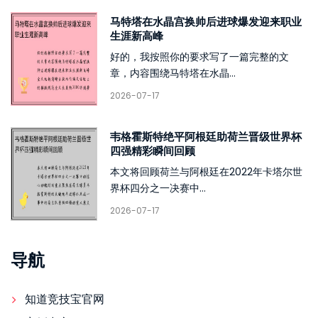
马特塔在水晶宫换帅后进球爆发迎来职业
生涯新高峰
好的，我按照你的要求写了一篇完整的文
章，内容围绕马特塔在水晶...
2026-07-17
韦格霍斯特绝平阿根廷助荷兰晋级世界杯
四强精彩瞬间回顾
本文将回顾荷兰与阿根廷在2022年卡塔尔世
界杯四分之一决赛中...
2026-07-17
导航
知道竞技宝官网