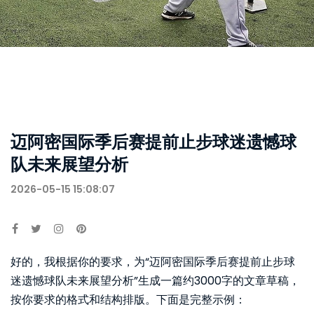
迈阿密国际季后赛提前止步球迷遗憾球
队未来展望分析
2026-05-15 15:08:07
好的，我根据你的要求，为“迈阿密国际季后赛提前止步球
迷遗憾球队未来展望分析”生成一篇约3000字的文章草稿，
按你要求的格式和结构排版。下面是完整示例：