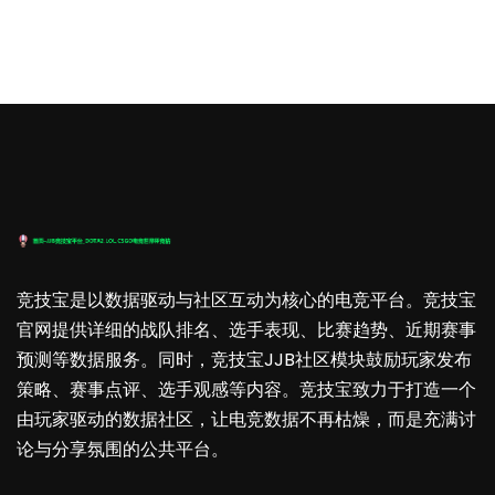
竞技宝是以数据驱动与社区互动为核心的电竞平台。竞技宝
官网提供详细的战队排名、选手表现、比赛趋势、近期赛事
预测等数据服务。同时，竞技宝JJB社区模块鼓励玩家发布
策略、赛事点评、选手观感等内容。竞技宝致力于打造一个
由玩家驱动的数据社区，让电竞数据不再枯燥，而是充满讨
论与分享氛围的公共平台。