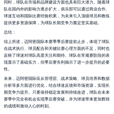
同时，球队在市场和品牌建设方面也具有巨大潜力。随着球
队在国内外的影响力逐步扩大，俱乐部可以通过商业合作、
球迷互动和国际比赛经验积累，为未来引入顶级球员和教练
提供更多资源保障，为球队长期竞争力奠定坚实基础。
总结：
综上所述，迈阿密国际本赛季季后赛提前止步，体现了球队
在战术执行、球员配合和关键比赛心理方面的不足，同时也
反映了球迷对球队高度关注和期待。球队在常规赛阶段的表
现显示了基础实力，但季后赛失利揭示了进一步提升的必要
性。
未来，迈阿密国际应从管理层、战术策略、球员培养和数据
分析等多方面进行优化，结合球迷反馈和市场资源，实现长
期竞争力提升。只要保持稳定发展和持续改进，球队在未来
赛季中完全有机会实现季后赛突破，并为球迷带来更加辉煌
的成绩和激动人心的时刻。