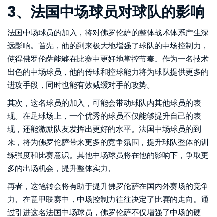
3、法国中场球员对球队的影响
法国中场球员的加入，将对佛罗伦萨的整体战术体系产生深
远影响。首先，他的到来极大地增强了球队的中场控制力，
使得佛罗伦萨能够在比赛中更好地掌控节奏。作为一名技术
出色的中场球员，他的传球和控球能力将为球队提供更多的
进攻手段，同时也能有效减缓对手的攻势。
其次，这名球员的加入，可能会带动球队内其他球员的表
现。在足球场上，一个优秀的球员不仅能够提升自己的表
现，还能激励队友发挥出更好的水平。法国中场球员的到
来，将为佛罗伦萨带来更多的竞争氛围，提升球队整体的训
练强度和比赛意识。其他中场球员将在他的影响下，争取更
多的出场机会，提升整体实力。
再者，这笔转会将有助于提升佛罗伦萨在国内外赛场的竞争
力。在意甲联赛中，中场控制力往往决定了比赛的走向。通
过引进这名法国中场球员，佛罗伦萨不仅增强了中场的硬