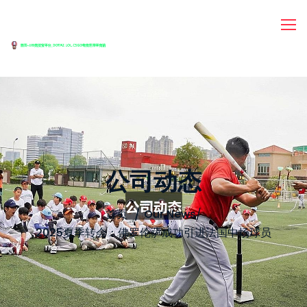
公司动态
首页
Our News
/
2025夏季转会：佛罗伦萨成功引进法国中场球员