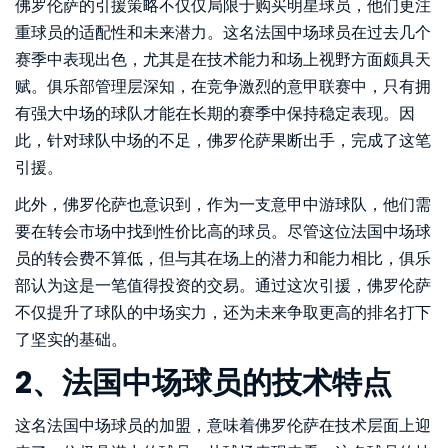
佛罗伦萨的引援策略不仅仅局限于购买明星球员，他们更注
重球员的适配性和未来潜力。这名法国中场球员在过去几个
赛季中表现出色，尤其是在技术能力和场上视野方面颇具天
赋。俱乐部管理层深知，在竞争激烈的意甲联赛中，只有拥
有强大中场的球队才能在长期的赛季中保持稳定表现。因
此，针对球队中场的不足，佛罗伦萨果断出手，完成了这笔
引援。
此外，佛罗伦萨也意识到，作为一支意甲中游球队，他们需
要在转会市场中找到性价比高的球员。尽管这位法国中场球
员的转会费不算低，但与其在场上的潜力和能力相比，俱乐
部认为这是一笔值得投资的交易。通过这次引援，佛罗伦萨
不仅提升了球队的中场实力，还为未来争取更高的排名打下
了坚实的基础。
2、法国中场球员的技术特点
这名法国中场球员的加盟，意味着佛罗伦萨在技术层面上迎