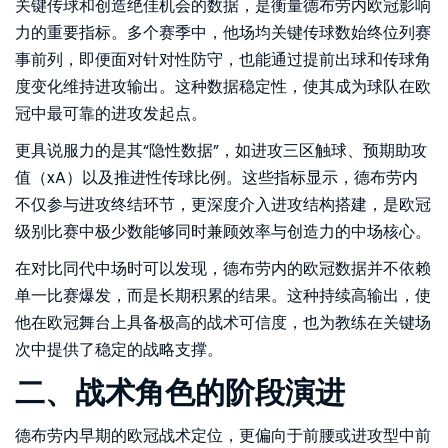
关键传球和创造绝佳机会的数据，是衡量德布劳内欧冠影响
力的重要指标。多个赛季中，他场均关键传球数始终位列赛
事前列，即便面对针对性防守，也能通过提前出球和传球角
度变化维持进攻输出。这种数据稳定性，使其成为球队在欧
冠中最可靠的进攻发起点。
更具说服力的是其“隐性数据”，如进攻三区触球、预期助攻
值（xA）以及推进性传球比例。这些指标显示，德布劳内
不仅参与进攻终结环节，更深度介入进攻结构搭建，是欧冠
级别比赛中极少数能够同时兼顾效率与创造力的中场核心。
在对比同代中场时可以发现，德布劳内的欧冠数据并不依赖
单一比赛爆发，而是长期积累的结果。这种持续高输出，使
他在欧冠舞台上具备极高的战术可信度，也为教练在关键场
次中提供了稳定的战略支撑。
二、战术角色的阶段演进
德布劳内早期的欧冠战术定位，更偏向于前腰或进攻型中前