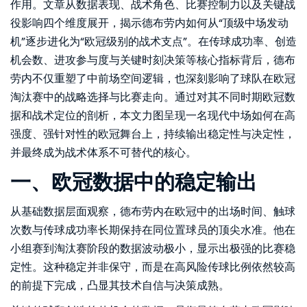
作用。文章从数据表现、战术角色、比赛控制力以及关键战
役影响四个维度展开，揭示德布劳内如何从“顶级中场发动
机”逐步进化为“欧冠级别的战术支点”。在传球成功率、创造
机会数、进攻参与度与关键时刻决策等核心指标背后，德布
劳内不仅重塑了中前场空间逻辑，也深刻影响了球队在欧冠
淘汰赛中的战略选择与比赛走向。通过对其不同时期欧冠数
据和战术定位的剖析，本文力图呈现一名现代中场如何在高
强度、强针对性的欧冠舞台上，持续输出稳定性与决定性，
并最终成为战术体系不可替代的核心。
一、欧冠数据中的稳定输出
从基础数据层面观察，德布劳内在欧冠中的出场时间、触球
次数与传球成功率长期保持在同位置球员的顶尖水准。他在
小组赛到淘汰赛阶段的数据波动极小，显示出极强的比赛稳
定性。这种稳定并非保守，而是在高风险传球比例依然较高
的前提下完成，凸显其技术自信与决策成熟。