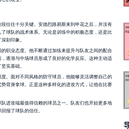
阶段往往十分关键。安德烈路易斯来到申花之后，并没有
入了球队的战术体系。无论是训练中的积极态度，还是比
了深刻印象。
强的职业态度。他不断通过加练来提升与队友之间的配合
面，逐渐与中场球员形成了良好的化学反应。这种主动适
了坚实基础。
强度。面对不同风格的防守球员，他能够灵活调整自己的
优势背身拿球。正是这种多样化的进攻方式，让他在比赛
球队进攻端最值得信赖的球员之一。队友们也开始更多地
球回报了球队的信任。