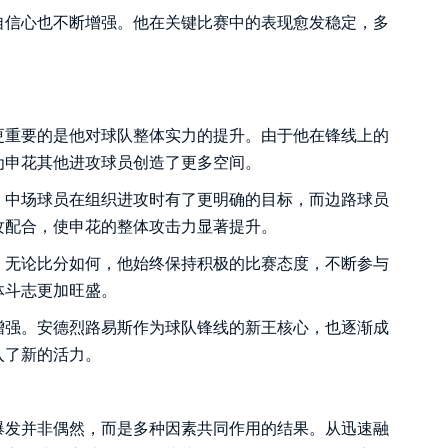
自信心也不断增强。他在关键比赛中的表现愈发稳定，多
更重要的是他对球队整体实力的提升。由于他在锋线上的
为申花其他进攻球员创造了更多空间。
。中场球员在组织进攻时有了更明确的目标，而边路球员
攻配合，使申花的整体攻击力显著提升。
。无论比分如何，他始终保持积极的比赛态度，不断参与
体斗志更加旺盛。
增强。安德烈路易斯作为球队锋线的新王核心，也逐渐成
入了新的活力。
爆发并非偶然，而是多种因素共同作用的结果。从迅速融