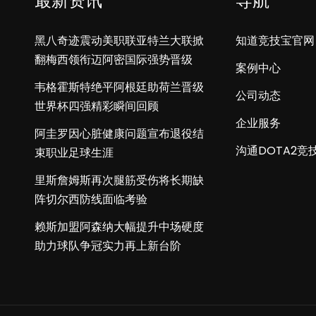
最新资讯
导航
黑八奇迹震动美职联亚特兰大联掀
知道竞技宝官网
翻梅西领衔迈阿密国际强势晋级
案例中心
韦格霍斯特绝平阿根廷助荷兰晋级
、
公司动态
世界杯四强精彩瞬间回顾
企业服务
阿圭罗因心脏健康问题宣布退役结
沟通DOTA2竞
束职业足球生涯
里斯詹姆斯再次腿筋受伤将长期缺
阵切尔西防线面临考验
赖斯加盟阿森纳大幅提升中场硬度
助力球队争冠实力再上新台阶