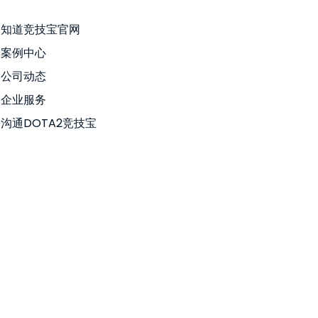
知道竞技宝官网
案例中心
公司动态
企业服务
沟通DOTA2竞技宝