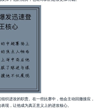
起组织进攻的职责。在一些比赛中，他会主动回撤接应，
的表现，让他成为真正意义上的进攻核心。