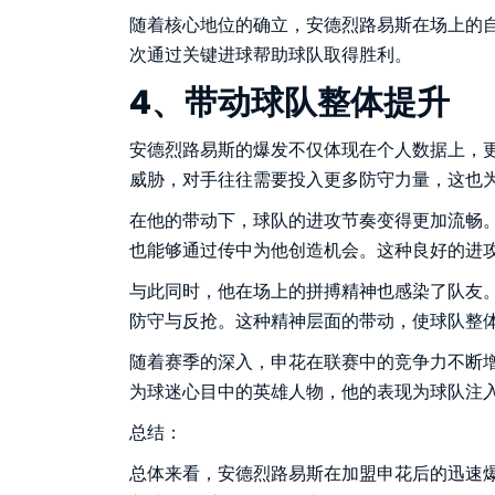
随着核心地位的确立，安德烈路易斯在场上的
次通过关键进球帮助球队取得胜利。
4、带动球队整体提升
安德烈路易斯的爆发不仅体现在个人数据上，
威胁，对手往往需要投入更多防守力量，这也
在他的带动下，球队的进攻节奏变得更加流畅
也能够通过传中为他创造机会。这种良好的进
与此同时，他在场上的拼搏精神也感染了队友
防守与反抢。这种精神层面的带动，使球队整
随着赛季的深入，申花在联赛中的竞争力不断
为球迷心目中的英雄人物，他的表现为球队注
总结：
总体来看，安德烈路易斯在加盟申花后的迅速