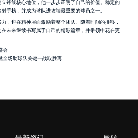
确立锋线核心地位，他一步步证明了自己的价值。稳定的
内射手榜，并成为球队进攻端最重要的球员之一。
实力，也在精神层面激励着整个团队。随着时间的推移，
会在未来继续书写属于自己的精彩篇章，并带领申花在更
盛会
燃全场助球队关键一战取胜再