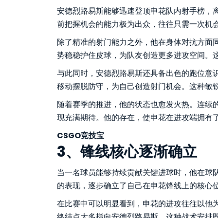
安德烈路易斯能够迅速登顶申花队内射手榜，
前把握机会的能力极为出众，往往只需一次机
除了精准的射门能力之外，他在身体对抗方面
势稳稳护住皮球，为队友创造更多进攻空间。
与此同时，安德烈路易斯还具备出色的跑位意
移动摆脱防守，为自己创造射门机会。这种敏
随着赛季的推进，他的状态也愈发火热。连续
现充满期待。他的存在，使申花在进攻端拥有
CSGO竞技宝
3、锋线核心逐渐确立
当一名球员能够持续贡献关键进球时，他在球
的表现，逐步确立了自己在申花锋线上的核心
在比赛中可以明显看到，申花的进攻往往以他
终结点大多指向安德烈路易斯。这种战术安排