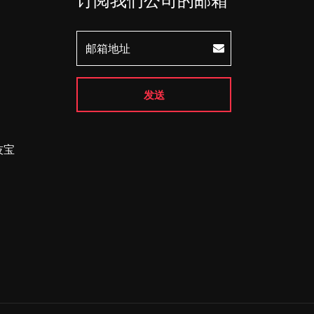
订阅我们公司的邮箱
发送
技宝