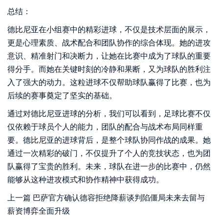
总结：
德比尼亚在小组赛中的精彩进球，不仅是技术层面的展示，
更是心理素质、战术配合和团队协作的综合体现。她的进攻
意识、精准射门和决断力，让她在比赛中成为了球队的重要
得分手。而她在关键时刻的冷静和果断，又为球队的胜利注
入了强大的动力。这粒进球不仅帮助球队赢得了比赛，也为
后续的赛事奠定了坚实的基础。
通过对德比尼亚进球的分析，我们可以看到，足球比赛不仅
仅依赖于球员个人的能力，团队的配合与战术布局同样重
要。德比尼亚的进球背后，是整个球队协同作战的成果。她
通过一次精彩的破门，不仅提升了个人的竞技状态，也为团
队赢得了宝贵的胜利。未来，球队在进一步的比赛中，仍然
能够从这种进攻模式和协作精神中获得成功。
上一篇
巴萨官方确认德容拒绝降薪谈判陷僵局未来去留与
薪资博弈全面升级