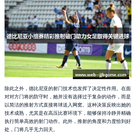
除此之外，德比尼亚的射门技术也发挥了决定性作用。在面
对对方门将的防守时，她并没有选择过于复杂的动作，而是
以简洁的推射方式直接将球送入网窝。这种决策反映出她的
技术成熟，尤其是在高压比赛环境下，能够保持冷静并精确
执行简单高效的射门动作。此外，推射的角度和力度恰到好
处，门将几乎无力回天。