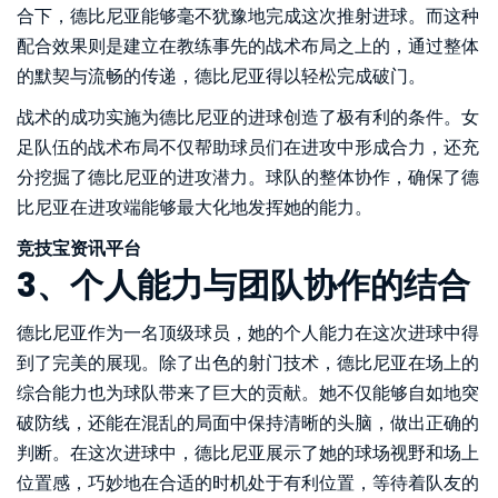
合下，德比尼亚能够毫不犹豫地完成这次推射进球。而这种
配合效果则是建立在教练事先的战术布局之上的，通过整体
的默契与流畅的传递，德比尼亚得以轻松完成破门。
战术的成功实施为德比尼亚的进球创造了极有利的条件。女
足队伍的战术布局不仅帮助球员们在进攻中形成合力，还充
分挖掘了德比尼亚的进攻潜力。球队的整体协作，确保了德
比尼亚在进攻端能够最大化地发挥她的能力。
竞技宝资讯平台
3、个人能力与团队协作的结合
德比尼亚作为一名顶级球员，她的个人能力在这次进球中得
到了完美的展现。除了出色的射门技术，德比尼亚在场上的
综合能力也为球队带来了巨大的贡献。她不仅能够自如地突
破防线，还能在混乱的局面中保持清晰的头脑，做出正确的
判断。在这次进球中，德比尼亚展示了她的球场视野和场上
位置感，巧妙地在合适的时机处于有利位置，等待着队友的