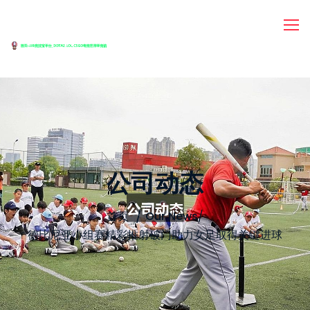
公司动态
首页
Our News
/
德比尼亚小组赛精彩推射破门助力女足取得关键进球