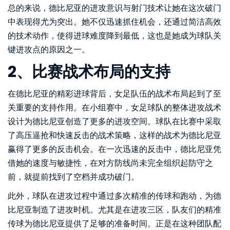
总的来说，德比尼亚的进攻意识与射门技术让她在这次破门
中表现得尤为突出。她不仅迅速抓住机会，还通过简洁高效
的技术动作，使得进球难度降到最低，这也是她成为球队关
键进攻点的原因之一。
2、比赛战术布局的支持
在德比尼亚的精彩进球背后，女足队伍的战术布局起到了至
关重要的支持作用。在小组赛中，女足球队的整体进攻战术
设计为德比尼亚创造了更多的进攻空间。球队在比赛中采取
了高压逼抢和快速反击的战术策略，这样的战术为德比尼亚
赢得了更多的反击机会。在一次迅速的反击中，德比尼亚凭
借她的速度与敏捷性，在对方防线尚未完全组织起防守之
前，就提前找到了空档并成功破门。
此外，球队在进攻过程中通过多次精准的传球和跑动，为德
比尼亚制造了进攻时机。尤其是在进攻三区，队友们的精准
传球为德比尼亚提供了足够的准备时间。正是在这种团队配