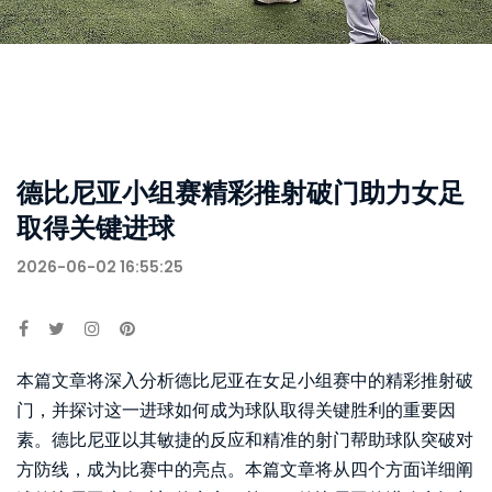
德比尼亚小组赛精彩推射破门助力女足
取得关键进球
2026-06-02 16:55:25
本篇文章将深入分析德比尼亚在女足小组赛中的精彩推射破
门，并探讨这一进球如何成为球队取得关键胜利的重要因
素。德比尼亚以其敏捷的反应和精准的射门帮助球队突破对
方防线，成为比赛中的亮点。本篇文章将从四个方面详细阐