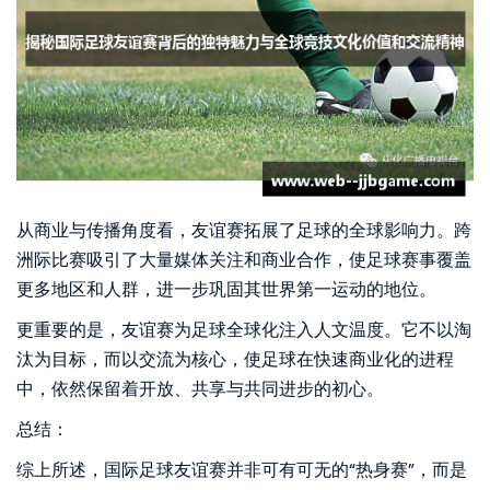
从商业与传播角度看，友谊赛拓展了足球的全球影响力。跨
洲际比赛吸引了大量媒体关注和商业合作，使足球赛事覆盖
更多地区和人群，进一步巩固其世界第一运动的地位。
更重要的是，友谊赛为足球全球化注入人文温度。它不以淘
汰为目标，而以交流为核心，使足球在快速商业化的进程
中，依然保留着开放、共享与共同进步的初心。
总结：
综上所述，国际足球友谊赛并非可有可无的“热身赛”，而是