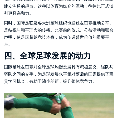
建立沟通的起点。这种以体育为媒介的互动，往往比正式谈
判更具亲和力。
同时，国际足联及各大洲足球组织也通过友谊赛推动公平、
反歧视与和平理念的传播。比赛前的仪式、公益活动和联合
声明，使足球超越竞技本身，成为传递普世价值的重要平
台。
四、全球足球发展的动力
国际足球友谊赛对全球足球均衡发展具有积极意义。强队与
弱队之间的交手，为足球发展水平相对落后的国家提供了宝
贵学习机会，有助于缩小差距，提升整体竞争力。