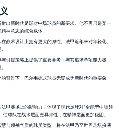
义
折射出新时代足球对中场球员的新要求。他不再只是某一
和精神意志的综合载体。
队在战术设计上拥有更大的弹性。法甲近年来对年轻化、
现。
养与引援策略上提供了重要参考：与其追求单项能力极
员。
化的背景下，巴尔韦德式球员无疑成为新时代的重要象
在法甲赛场上的影响力，体现了现代足球对“全能型中场领
式，使球队在战术层面更具弹性，在精神层面更加稳固。
智慧与领袖气质的球员类型，将在法甲乃至世界足坛扮演