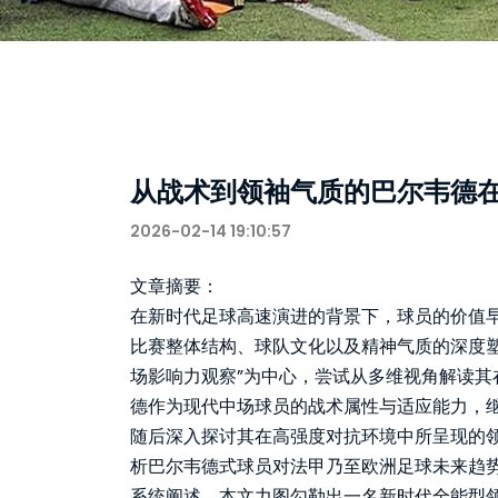
从战术到领袖气质的巴尔韦德
2026-02-14 19:10:57
文章摘要：
在新时代足球高速演进的背景下，球员的价值
比赛整体结构、球队文化以及精神气质的深度
场影响力观察”为中心，尝试从多维视角解读
德作为现代中场球员的战术属性与适应能力，
随后深入探讨其在高强度对抗环境中所呈现的
析巴尔韦德式球员对法甲乃至欧洲足球未来趋
系统阐述，本文力图勾勒出一名新时代全能型