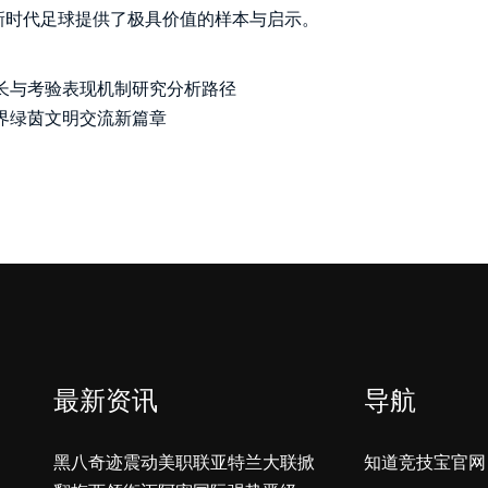
新时代足球提供了极具价值的样本与启示。
长与考验表现机制研究分析路径
界绿茵文明交流新篇章
最新资讯
导航
黑八奇迹震动美职联亚特兰大联掀
知道竞技宝官网