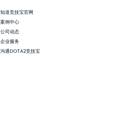
知道竞技宝官网
案例中心
公司动态
企业服务
沟通DOTA2竞技宝