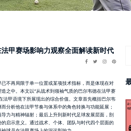
在法甲赛场影响力观察全面解读新时代
早已不再局限于单一位置或某项技术指标，而是体现在对
塑造之中。本文以“从战术到领袖气质的巴尔韦德在法甲赛
其在法甲语境下所展现出的综合价值。文章首先概括巴尔韦
继而分析他在法甲节奏与体系中的角色转换与功能延展；
领导力与精神辐射；最后上升到新时代足球发展层面，剖
势的启示意义。通过战术、个体、团队与时代四个层面的
领袖球员在法甲赛场上的深远影响力。