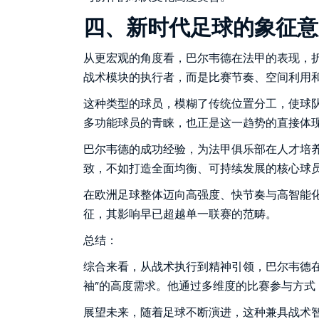
四、新时代足球的象征意
从更宏观的角度看，巴尔韦德在法甲的表现，
战术模块的执行者，而是比赛节奏、空间利用
这种类型的球员，模糊了传统位置分工，使球
多功能球员的青睐，也正是这一趋势的直接体
巴尔韦德的成功经验，为法甲俱乐部在人才培
致，不如打造全面均衡、可持续发展的核心球
在欧洲足球整体迈向高强度、快节奏与高智能
征，其影响早已超越单一联赛的范畴。
总结：
综合来看，从战术执行到精神引领，巴尔韦德
袖”的高度需求。他通过多维度的比赛参与方
展望未来，随着足球不断演进，这种兼具战术