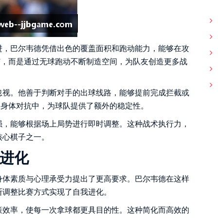
进，巴尔韦德凭借出色的覆盖面积和跑动能力，能够在攻
”，而是通过无球跑动不断制造空间，为队友创造更多战
忽视。他善于判断对手的出球线路，能够提前完成拦截或
的身体对抗中，为球队提供了额外的稳定性。
强，能够根据场上局势进行即时调整。这种战术执行力，
核心棋子之一。
进化
身体素质与心理承受力提出了更高要求。巴尔韦德在这样
断调整比赛方式实现了自我进化。
策效率，使每一次拿球都更具目的性。这种简化而高效的