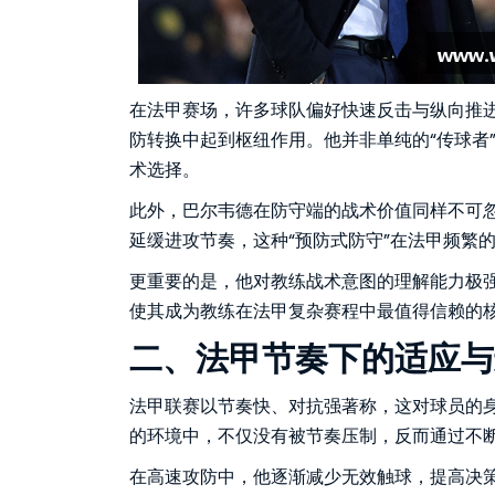
在法甲赛场，许多球队偏好快速反击与纵向推
防转换中起到枢纽作用。他并非单纯的“传球者
术选择。
此外，巴尔韦德在防守端的战术价值同样不可
延缓进攻节奏，这种“预防式防守”在法甲频繁
更重要的是，他对教练战术意图的理解能力极
使其成为教练在法甲复杂赛程中最值得信赖的
二、法甲节奏下的适应与
法甲联赛以节奏快、对抗强著称，这对球员的
的环境中，不仅没有被节奏压制，反而通过不
在高速攻防中，他逐渐减少无效触球，提高决