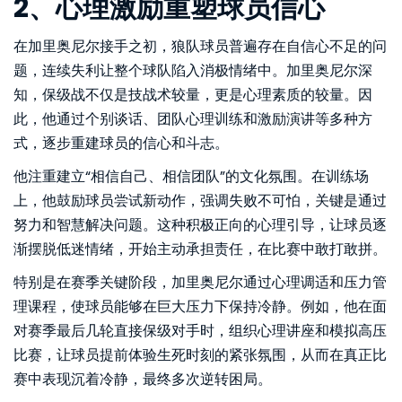
2、心理激励重塑球员信心
在加里奥尼尔接手之初，狼队球员普遍存在自信心不足的问
题，连续失利让整个球队陷入消极情绪中。加里奥尼尔深
知，保级战不仅是技战术较量，更是心理素质的较量。因
此，他通过个别谈话、团队心理训练和激励演讲等多种方
式，逐步重建球员的信心和斗志。
他注重建立“相信自己、相信团队”的文化氛围。在训练场
上，他鼓励球员尝试新动作，强调失败不可怕，关键是通过
努力和智慧解决问题。这种积极正向的心理引导，让球员逐
渐摆脱低迷情绪，开始主动承担责任，在比赛中敢打敢拼。
特别是在赛季关键阶段，加里奥尼尔通过心理调适和压力管
理课程，使球员能够在巨大压力下保持冷静。例如，他在面
对赛季最后几轮直接保级对手时，组织心理讲座和模拟高压
比赛，让球员提前体验生死时刻的紧张氛围，从而在真正比
赛中表现沉着冷静，最终多次逆转困局。