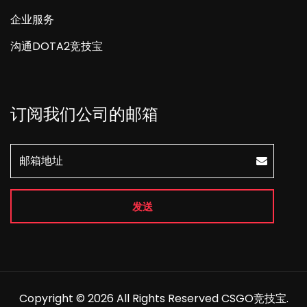
企业服务
沟通DOTA2竞技宝
订阅我们公司的邮箱
发送
Copyright © 2026 All Rights Reserved
CSGO竞技宝
.