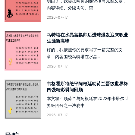
明白了，我会按照你的要求撰写完整文章，
内容详细、分段均匀、突...
2026-07-17
马特塔在水晶宫换帅后进球爆发迎来职业
生涯新高峰
好的，我按照你的要求写了一篇完整的文
章，内容围绕马特塔在水晶...
2026-07-17
韦格霍斯特绝平阿根廷助荷兰晋级世界杯
四强精彩瞬间回顾
本文将回顾荷兰与阿根廷在2022年卡塔尔世
界杯四分之一决赛中...
2026-07-17