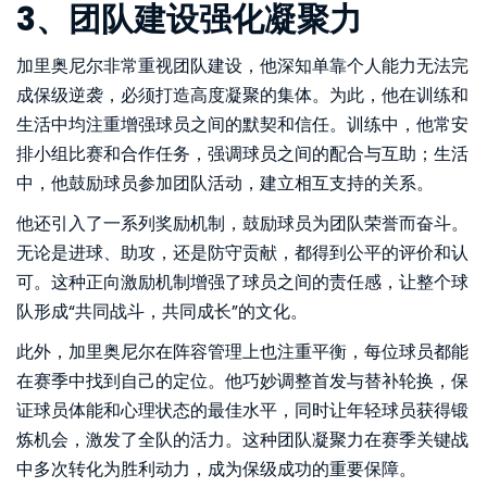
3、团队建设强化凝聚力
加里奥尼尔非常重视团队建设，他深知单靠个人能力无法完
成保级逆袭，必须打造高度凝聚的集体。为此，他在训练和
生活中均注重增强球员之间的默契和信任。训练中，他常安
排小组比赛和合作任务，强调球员之间的配合与互助；生活
中，他鼓励球员参加团队活动，建立相互支持的关系。
他还引入了一系列奖励机制，鼓励球员为团队荣誉而奋斗。
无论是进球、助攻，还是防守贡献，都得到公平的评价和认
可。这种正向激励机制增强了球员之间的责任感，让整个球
队形成“共同战斗，共同成长”的文化。
此外，加里奥尼尔在阵容管理上也注重平衡，每位球员都能
在赛季中找到自己的定位。他巧妙调整首发与替补轮换，保
证球员体能和心理状态的最佳水平，同时让年轻球员获得锻
炼机会，激发了全队的活力。这种团队凝聚力在赛季关键战
中多次转化为胜利动力，成为保级成功的重要保障。