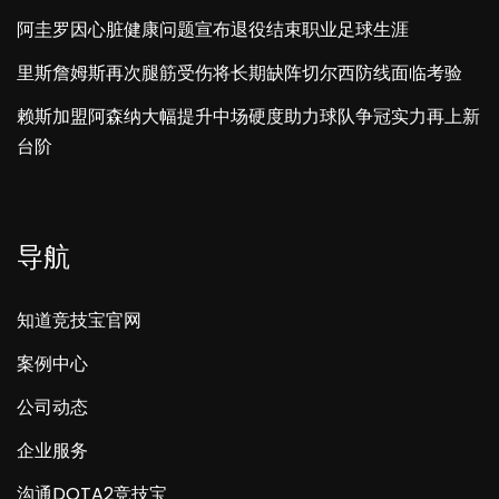
阿圭罗因心脏健康问题宣布退役结束职业足球生涯
里斯詹姆斯再次腿筋受伤将长期缺阵切尔西防线面临考验
赖斯加盟阿森纳大幅提升中场硬度助力球队争冠实力再上新
台阶
导航
知道竞技宝官网
案例中心
公司动态
企业服务
沟通DOTA2竞技宝