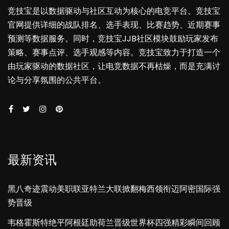
竞技宝是以数据驱动与社区互动为核心的电竞平台。竞技宝
官网提供详细的战队排名、选手表现、比赛趋势、近期赛事
预测等数据服务。同时，竞技宝JJB社区模块鼓励玩家发布
策略、赛事点评、选手观感等内容。竞技宝致力于打造一个
由玩家驱动的数据社区，让电竞数据不再枯燥，而是充满讨
论与分享氛围的公共平台。
最新资讯
黑八奇迹震动美职联亚特兰大联掀翻梅西领衔迈阿密国际强
势晋级
韦格霍斯特绝平阿根廷助荷兰晋级世界杯四强精彩瞬间回顾