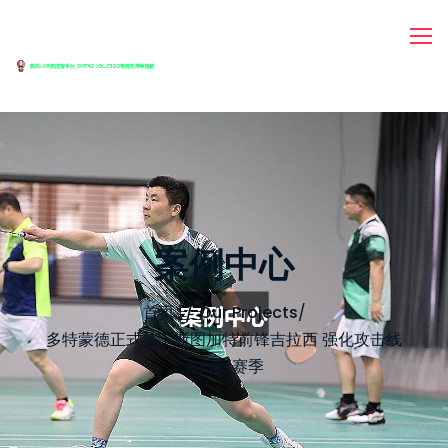
案例中心
首页
Our Projects
/
多特蒙德正式签下斯图加特前锋吉拉西 强化攻击线
备战新赛季