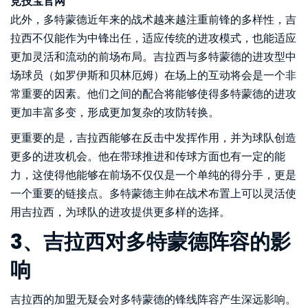
竞技宝官网
此外，多特蒙德近年来的战术越来越注重前锋的多样性，吉
拉西不仅能作为中锋出任，适应传统的进攻模式，也能适应
更加灵活和流动的前场布局。吉拉西与多特蒙德的进攻型中
场球员（如罗伊斯和贝林厄姆）在场上的互动将会是一个非
常重要的因素。他们之间的配合将能够使得多特蒙德的进攻
更加丰富多变，形成更加复杂的攻防转换。
更重要的是，吉拉西能够在反击中发挥作用，并为球队创造
更多的进攻机会。他在带球推进和传球方面也有一定的能
力，这使得他能够在前场不仅仅是一个单纯的得分手，更是
一个重要的链接点。多特蒙德主帅在战术布置上可以灵活使
用吉拉西，为球队的进攻提供更多样的选择。
3、吉拉西对多特蒙德阵容的影
响
吉拉西的加盟无疑会对多特蒙德的锋线阵容产生深远影响。