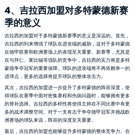
4、吉拉西加盟对多特蒙德新赛
季的意义
吉拉西的加盟对于多特蒙德新赛季的意义是深远的。首先，
吉拉西的到来增强了球队在进攻端的威胁，这对于多特蒙德
在德甲联赛和欧洲赛场上的表现至关重要。新赛季，尤其是
在与拜仁、莱比锡等强队的竞争中，吉拉西的实力将是多特
蒙德争夺冠军的重要保障。球队的进攻端将不再依赖单一的
进球点，更多的选择将提升球队的整体攻击力。
其次，吉拉西的加盟进一步提升了多特蒙德的阵容深度，使
得球队在赛季中面对密集赛程和伤病问题时，能够拥有更多
的替补选择。吉拉西的多样性将使得主帅在不同比赛中有更
多的战术调整空间。对于一支有志于争夺德甲冠军并挑战欧
洲赛场的球队来说，阵容的深度至关重要。
最后，吉拉西的加盟也能够提升多特蒙德的整体竞争力。在