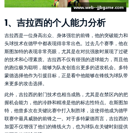
1、吉拉西的个人能力分析
吉拉西是一位身高出众、身体强壮的前锋，他的突破能力和
头球技术在德甲中都表现得非常出色。过去几个赛季，他在
斯图加特的表现非常亮眼，尤其是在对抗强敌时展现了过硬
的技术和心理素质。吉拉西不仅有很强的进球能力，而且他
的跑位极为聪明，能够为队友创造出更多的进攻机会。多特
蒙德选择他作为引援目标，正是看中他能够在锋线为球队带
来更多的攻击选择。
此外，吉拉西的射门技术也相当成熟，尤其是在禁区内的把
握机会能力，他的冷静和精准是他的标志性特点。在斯图加
特，他曾多次在关键比赛中打入制胜球，这使得他成为德甲
联赛中最具威胁的前锋之一。对于多特蒙德而言，吉拉西的
加盟不仅增强了他们的锋线火力，也为球队在关键时刻提供