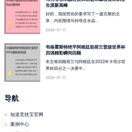
生涯新高峰
好的，我按照你的要求写了一篇完整的文
章，内容围绕马特塔在水晶...
2026-07-17
韦格霍斯特绝平阿根廷助荷兰晋级世界杯
四强精彩瞬间回顾
本文将回顾荷兰与阿根廷在2022年卡塔尔世
界杯四分之一决赛中...
2026-07-17
导航
知道竞技宝官网
案例中心