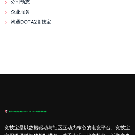
公司动态
企业服务
沟通DOTA2竞技宝
竞技宝是以数据驱动与社区互动为核心的电竞平台。竞技宝