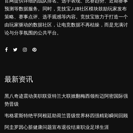
官网提供详细的战队排名、选手表现、比赛趋势、近期赛事
预测等数据服务。同时，竞技宝JJB社区模块鼓励玩家发布
策略、赛事点评、选手观感等内容。竞技宝致力于打造一个
由玩家驱动的数据社区，让电竞数据不再枯燥，而是充满讨
论与分享氛围的公共平台。
最新资讯
黑八奇迹震动美职联亚特兰大联掀翻梅西领衔迈阿密国际强
势晋级
韦格霍斯特绝平阿根廷助荷兰晋级世界杯四强精彩瞬间回顾
阿圭罗因心脏健康问题宣布退役结束职业足球生涯