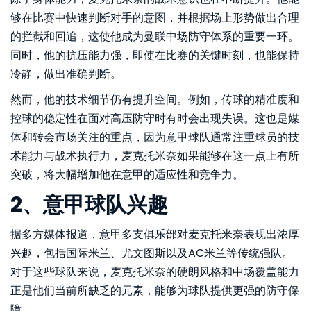
够在比赛中快速判断对手的意图，并根据场上形势做出合理
的拦截和回追，这使他成为曼联中场防守体系的重要一环。
同时，他的抗压能力强，即使在比赛的关键时刻，也能保持
冷静，做出准确判断。
然而，他的技术细节仍有提升空间。例如，传球的精准度和
控球的稳定性在面对高压防守时有时会出现失误。这也是媒
体和转会市场关注的重点，因为意甲球队通常注重球员的技
术能力与战术执行力，麦克托米奈如果能够在这一点上有所
突破，将大幅增加他在意甲的适应性和竞争力。
2、意甲球队兴趣
据多方媒体报道，意甲多支俱乐部对麦克托米奈表现出浓厚
兴趣，包括国际米兰、尤文图斯以及AC米兰等传统强队。
对于这些球队来说，麦克托米奈的硬朗风格和中场覆盖能力
正是他们当前所缺乏的元素，能够为球队提供更强的防守保
障。