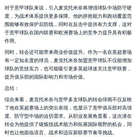
对于意甲球队来说，引入麦克托米奈将增强球队中场防守硬
度，为战术体系提供更多保障。他的拼抢能力和跑动覆盖范
围能够有效保护后防线，同时在反击中提供有力支撑，这对
于意甲球队在国内联赛和欧洲赛场上的竞争力提升具有积极
作用。
同时，转会还可能带来商业价值提升。作为一名在英超赛场
有一定知名度的球员，麦克托米奈加盟意甲球队不仅能增加
球队的竞技实力，也可能吸引更多英超球迷关注意甲联赛，
提升俱乐部的国际影响力和市场价值。
总结：
综合来看，麦克托米奈与意甲多支球队的转会绯闻不仅反映
了他在英超赛场上的突出表现，也显示了意甲俱乐部对高强
度、防守型中场的迫切需求。从职业发展角度看，这次潜在
转会为他提供了锻炼技战术能力和拓展国际视野的机会，同
时也让他面临语言、战术和适应新联赛节奏等挑战。