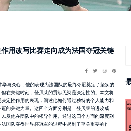
性作用改写比赛走向成为法国夺冠关键
的才华与决心，他的表现为法国队的最终夺冠奠定了坚实的
，但在关键时刻，登贝莱的贡献无疑是决定性的。本文将
现决定性作用的表现，阐述他如何通过独特的个人能力和
夺冠的关键力量。这四个方面分别是：登贝莱的进攻威
、以及他在团队中的领导作用。通过这四个方面的深度剖
在法国队夺得世界杯冠军的过程中起到了至关重要的作