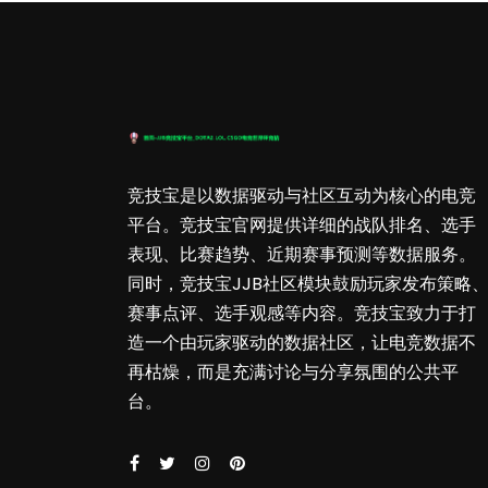
竞技宝是以数据驱动与社区互动为核心的电竞
平台。竞技宝官网提供详细的战队排名、选手
表现、比赛趋势、近期赛事预测等数据服务。
同时，竞技宝JJB社区模块鼓励玩家发布策略
赛事点评、选手观感等内容。竞技宝致力于打
造一个由玩家驱动的数据社区，让电竞数据不
再枯燥，而是充满讨论与分享氛围的公共平
台。