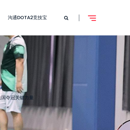
沟通DOTA2竞技宝
法国夺冠关键力量