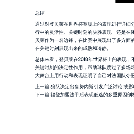
总结：
通过对登贝莱在世界杯赛场上的表现进行详细
行中的灵活性、关键时刻的决胜表现，还是在
贝莱作为一名边锋，在比赛中展现出了多方面
在关键时刻展现出来的成熟和冷静。
总体来看，登贝莱在2018年世界杯上的表现
关键时刻的决定性作用，帮助球队度过了多场
大舞台上用行动和表现证明了自己对法国队夺
上一篇
狼队决定出售努内斯引发广泛讨论 或
下一篇
福登加盟法甲后表现低迷的多重原因剖