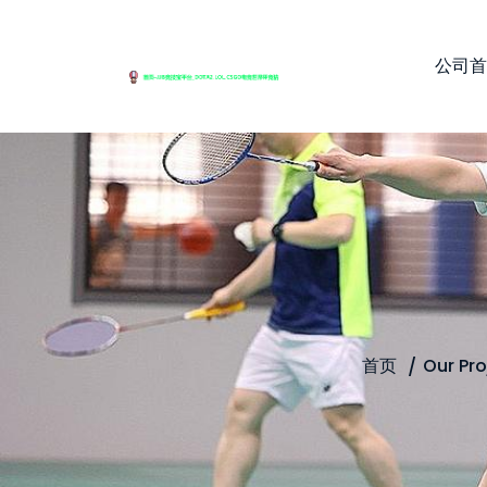
公司首
首页
Our Pro