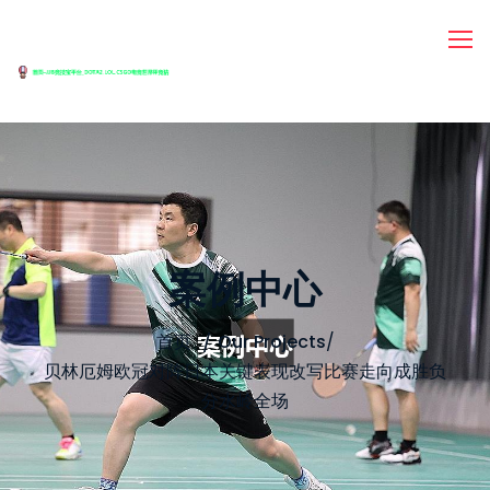
案例中心
首页
Our Projects
/
贝林厄姆欧冠对阵日本关键表现改写比赛走向成胜负
分水岭全场