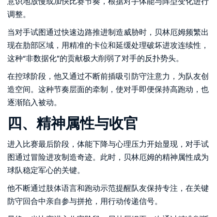
意识地放慢或加快比赛节奏，根据对手体能与阵型变化进行
调整。
当对手试图通过快速边路推进制造威胁时，贝林厄姆频繁出
现在肋部区域，用精准的卡位和延缓处理破坏进攻连续性，
这种“非数据化”的贡献极大削弱了对手的反扑势头。
在控球阶段，他又通过不断前插吸引防守注意力，为队友创
造空间。这种节奏层面的牵制，使对手即便保持高跑动，也
逐渐陷入被动。
四、精神属性与收官
进入比赛最后阶段，体能下降与心理压力开始显现，对手试
图通过冒险进攻制造奇迹。此时，贝林厄姆的精神属性成为
球队稳定军心的关键。
他不断通过肢体语言和跑动示范提醒队友保持专注，在关键
防守回合中亲自参与拼抢，用行动传递信号。