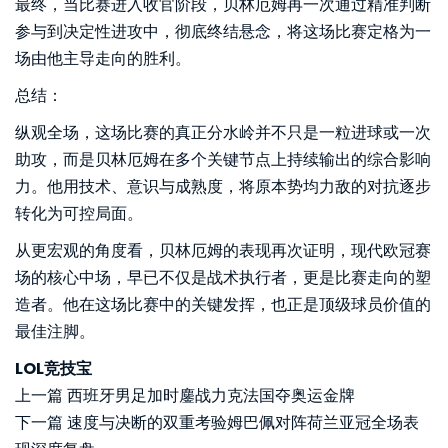
最终，当比赛进入收官阶段，贝林厄姆再一次通过精准判断
参与到决定性进攻中，彻底终结悬念，将这场比赛定格为一
场由他主导走向的胜利。
总结：
纵观全场，这场比赛的真正分水岭并不只是一粒进球或一次
助攻，而是贝林厄姆在多个关键节点上持续输出的综合影响
力。他用技术、意识与成熟度，将原本势均力敌的对抗逐步
转化为可控局面。
从更宏观的角度看，贝林厄姆的表现再次证明，现代欧冠赛
场的核心中场，早已不仅是战术执行者，更是比赛走向的塑
造者。他在这场比赛中的关键发挥，也正是顶级球员价值的
最佳注脚。
LOL竞技宝
上一篇
西班牙男足加时鏖战力克法国夺奥运金牌
下一篇
速度与决断的双重考验姆巴佩对阵荷兰亚冠全场表