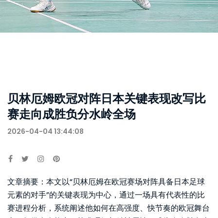
贝林厄姆欧冠对阵日本关键表现改写比
赛走向成胜负分水岭全场
2026-04-04 13:44:08
文章摘要：本文以“贝林厄姆在欧冠赛场对阵具备日本足球
元素的对手”的关键表现为中心，通过一场具有代表性的比
赛进程分析，系统阐述他如何在高强度、快节奏的欧冠舞台