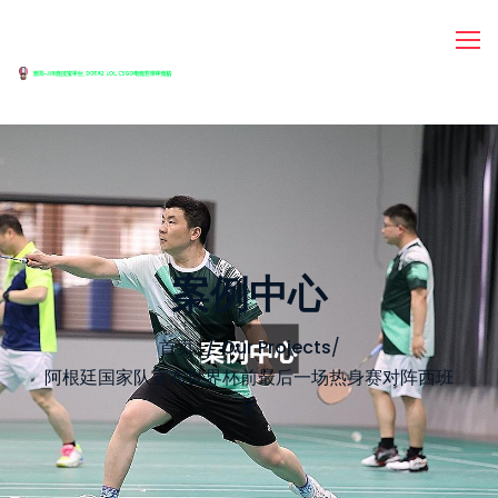
案例中心
首页
Our Projects
/
阿根廷国家队宣布世界杯前最后一场热身赛对阵西班
牙