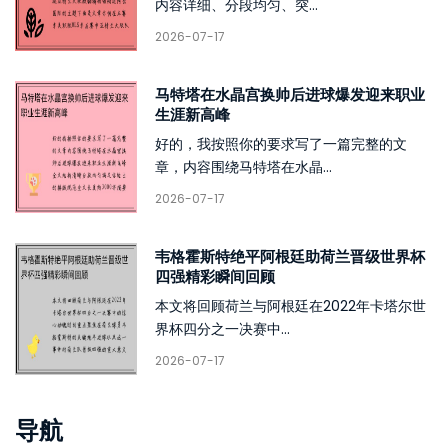
内容详细、分段均匀、突...
2026-07-17
马特塔在水晶宫换帅后进球爆发迎来职业
生涯新高峰
好的，我按照你的要求写了一篇完整的文
章，内容围绕马特塔在水晶...
2026-07-17
韦格霍斯特绝平阿根廷助荷兰晋级世界杯
四强精彩瞬间回顾
本文将回顾荷兰与阿根廷在2022年卡塔尔世
界杯四分之一决赛中...
2026-07-17
导航