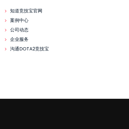
知道竞技宝官网
案例中心
公司动态
企业服务
沟通DOTA2竞技宝