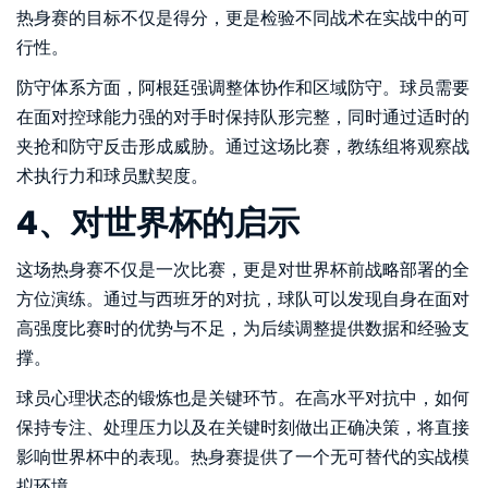
热身赛的目标不仅是得分，更是检验不同战术在实战中的可
行性。
防守体系方面，阿根廷强调整体协作和区域防守。球员需要
在面对控球能力强的对手时保持队形完整，同时通过适时的
夹抢和防守反击形成威胁。通过这场比赛，教练组将观察战
术执行力和球员默契度。
4、对世界杯的启示
这场热身赛不仅是一次比赛，更是对世界杯前战略部署的全
方位演练。通过与西班牙的对抗，球队可以发现自身在面对
高强度比赛时的优势与不足，为后续调整提供数据和经验支
撑。
球员心理状态的锻炼也是关键环节。在高水平对抗中，如何
保持专注、处理压力以及在关键时刻做出正确决策，将直接
影响世界杯中的表现。热身赛提供了一个无可替代的实战模
拟环境。