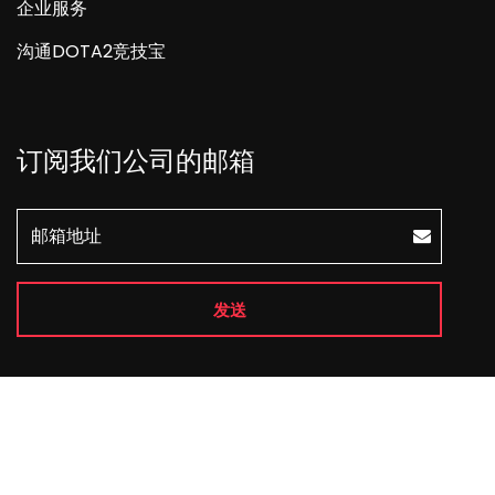
企业服务
沟通DOTA2竞技宝
订阅我们公司的邮箱
发送
Copyright © 2026 All Rights Reserved
CSGO竞技宝
.