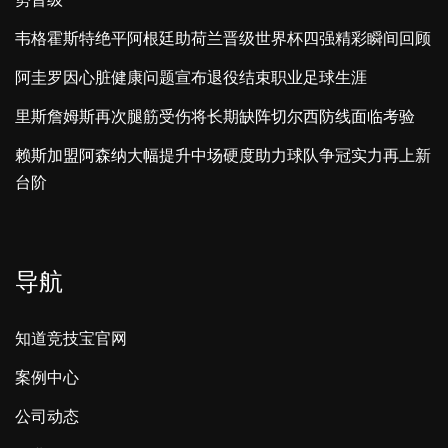
韦格霍斯特绝平阿根廷助荷兰晋级世界杯四强精彩瞬间回顾
阿圭罗因心脏健康问题宣布退役结束职业足球生涯
里斯詹姆斯再次腿筋受伤将长期缺阵切尔西防线面临考验
赖斯加盟阿森纳大幅提升中场硬度助力球队争冠实力再上新
台阶
导航
知道竞技宝官网
案例中心
公司动态