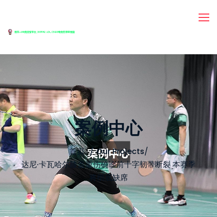
案例中心
首页
Our Projects
/
达尼·卡瓦哈尔膝盖重伤确诊前十字韧带断裂 本赛季
将彻底缺席