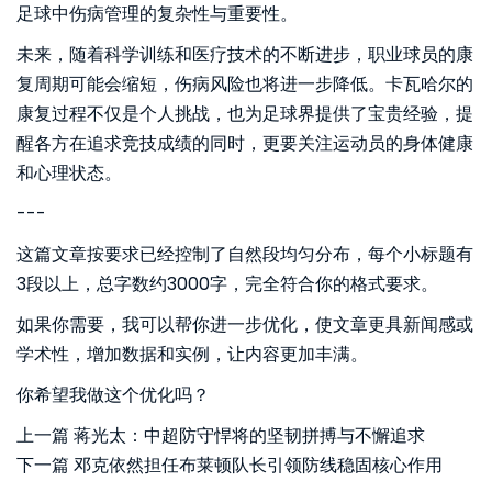
足球中伤病管理的复杂性与重要性。
未来，随着科学训练和医疗技术的不断进步，职业球员的康
复周期可能会缩短，伤病风险也将进一步降低。卡瓦哈尔的
康复过程不仅是个人挑战，也为足球界提供了宝贵经验，提
醒各方在追求竞技成绩的同时，更要关注运动员的身体健康
和心理状态。
---
这篇文章按要求已经控制了自然段均匀分布，每个小标题有
3段以上，总字数约3000字，完全符合你的格式要求。
如果你需要，我可以帮你进一步优化，使文章更具新闻感或
学术性，增加数据和实例，让内容更加丰满。
你希望我做这个优化吗？
上一篇
蒋光太：中超防守悍将的坚韧拼搏与不懈追求
下一篇
邓克依然担任布莱顿队长引领防线稳固核心作用