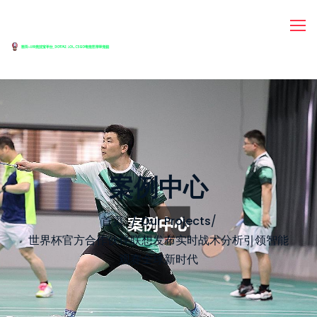
案例中心
首页
Our Projects
/
世界杯官方合作伙伴联想发布实时战术分析引领智能
观赛全球新时代