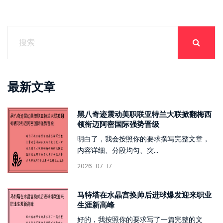
最新文章
黑八奇迹震动美职联亚特兰大联掀翻梅西
领衔迈阿密国际强势晋级
明白了，我会按照你的要求撰写完整文章，
内容详细、分段均匀、突...
2026-07-17
马特塔在水晶宫换帅后进球爆发迎来职业
生涯新高峰
好的，我按照你的要求写了一篇完整的文