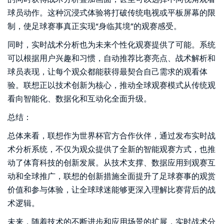
球员动作。这种沉浸式体验将打破传统电视或平板屏幕的限
制，使足球赛事真正实现“身临其境”的观赛感受。
同时，实时战术分析也为未来个性化观赛提供了可能。系统
可以根据用户兴趣和习惯，自动推荐比赛亮点、战术解析和
球员表现，让每个观众都能获得最契合自己需求的观看体
验。联想正以技术创新为核心，推动全球观赛模式从传统观
看向智能化、数据化和互动化全面升级。
总结：
总体来看，联想作为世界杯官方合作伙伴，通过发布实时战
术分析系统，不仅为观众提供了全新的智能观赛方式，也推
动了体育科技的创新发展。从技术支撑、数据应用到观赛互
动和全球推广，联想的创新措施全面提升了足球赛事的观赏
价值和参与体验，让全球球迷能够更深入理解比赛背后的战
术逻辑。
未来，随着技术的不断进步和应用场景的扩展，实时战术分