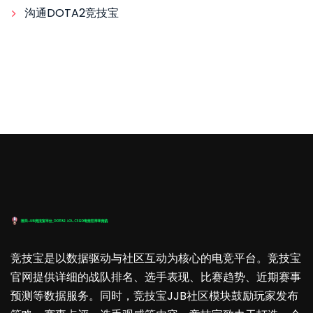
沟通DOTA2竞技宝
竞技宝是以数据驱动与社区互动为核心的电竞平台。竞技宝
官网提供详细的战队排名、选手表现、比赛趋势、近期赛事
预测等数据服务。同时，竞技宝JJB社区模块鼓励玩家发布