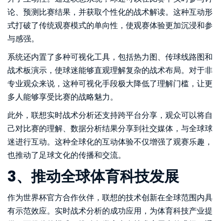
论、预测比赛结果，并获取个性化的战术解读。这种互动形
式打破了传统观赛模式的单向性，使观赛体验更加沉浸和参
与感强。
系统还内置了多种可视化工具，包括热力图、传球线路图和
战术板演示，使球迷能够直观理解复杂的战术布局。对于非
专业观众来说，这种可视化手段极大降低了理解门槛，让更
多人能够享受比赛的战略魅力。
此外，联想实时战术分析还支持跨平台分享，观众可以将自
己对比赛的理解、数据分析结果分享到社交媒体，与全球球
迷进行互动。这种全球化的互动体验不仅增强了观赛乐趣，
也推动了足球文化的传播和交流。
3、推动全球体育科技发展
作为世界杯官方合作伙伴，联想的技术创新在全球范围内具
有示范效应。实时战术分析的成功应用，为体育科技产业提