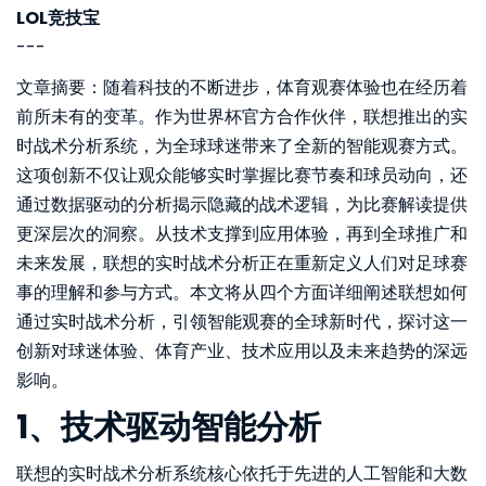
LOL竞技宝
---
文章摘要：随着科技的不断进步，体育观赛体验也在经历着
前所未有的变革。作为世界杯官方合作伙伴，联想推出的实
时战术分析系统，为全球球迷带来了全新的智能观赛方式。
这项创新不仅让观众能够实时掌握比赛节奏和球员动向，还
通过数据驱动的分析揭示隐藏的战术逻辑，为比赛解读提供
更深层次的洞察。从技术支撑到应用体验，再到全球推广和
未来发展，联想的实时战术分析正在重新定义人们对足球赛
事的理解和参与方式。本文将从四个方面详细阐述联想如何
通过实时战术分析，引领智能观赛的全球新时代，探讨这一
创新对球迷体验、体育产业、技术应用以及未来趋势的深远
影响。
1、技术驱动智能分析
联想的实时战术分析系统核心依托于先进的人工智能和大数