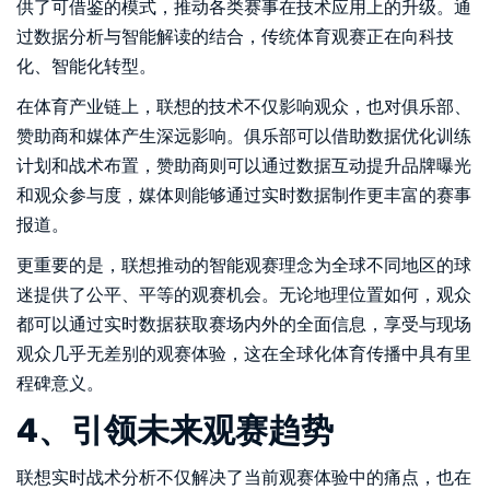
供了可借鉴的模式，推动各类赛事在技术应用上的升级。通
过数据分析与智能解读的结合，传统体育观赛正在向科技
化、智能化转型。
在体育产业链上，联想的技术不仅影响观众，也对俱乐部、
赞助商和媒体产生深远影响。俱乐部可以借助数据优化训练
计划和战术布置，赞助商则可以通过数据互动提升品牌曝光
和观众参与度，媒体则能够通过实时数据制作更丰富的赛事
报道。
更重要的是，联想推动的智能观赛理念为全球不同地区的球
迷提供了公平、平等的观赛机会。无论地理位置如何，观众
都可以通过实时数据获取赛场内外的全面信息，享受与现场
观众几乎无差别的观赛体验，这在全球化体育传播中具有里
程碑意义。
4、引领未来观赛趋势
联想实时战术分析不仅解决了当前观赛体验中的痛点，也在