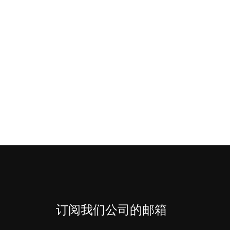
订阅我们公司的邮箱