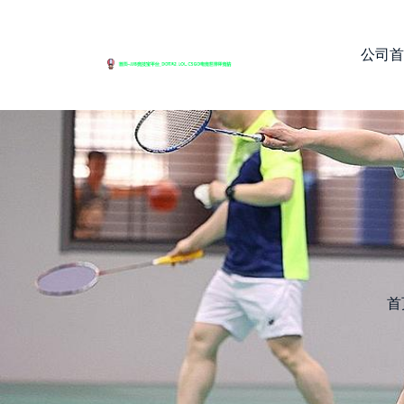
公司首
首