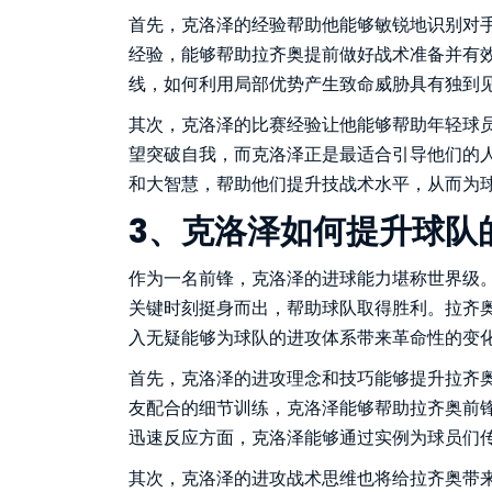
首先，克洛泽的经验帮助他能够敏锐地识别对
经验，能够帮助拉齐奥提前做好战术准备并有
线，如何利用局部优势产生致命威胁具有独到
其次，克洛泽的比赛经验让他能够帮助年轻球
望突破自我，而克洛泽正是最适合引导他们的
和大智慧，帮助他们提升技战术水平，从而为
3、克洛泽如何提升球队
作为一名前锋，克洛泽的进球能力堪称世界级
关键时刻挺身而出，帮助球队取得胜利。拉齐
入无疑能够为球队的进攻体系带来革命性的变
首先，克洛泽的进攻理念和技巧能够提升拉齐
友配合的细节训练，克洛泽能够帮助拉齐奥前
迅速反应方面，克洛泽能够通过实例为球员们
其次，克洛泽的进攻战术思维也将给拉齐奥带