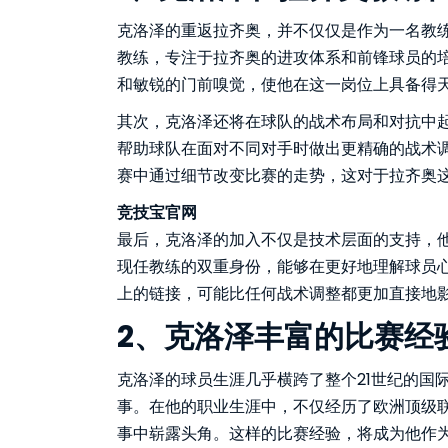
克洛泽的重返拉齐奥，并不仅仅是作为一名教
教练，专注于拉齐奥的进攻体系和前锋球员的
和敏锐的门前嗅觉，使他在这一岗位上具备得
其次，克洛泽还将在球队的战术布局和对抗中
帮助球队在面对不同对手时做出更精确的战术
赛中通过细节改变比赛的走势，这对于拉齐奥
竞技宝官网
最后，克洛泽的加入不仅是技术层面的支持，
现任教练的双重身份，能够在更好地理解球员
上的链接，可能比任何战术调整都更加直接地
2、克洛泽丰富的比赛经
克洛泽的球员生涯几乎横跨了整个21世纪的国
事。在他的职业生涯中，不仅经历了欧洲顶级
事中崭露头角。这样的比赛经验，将成为他作