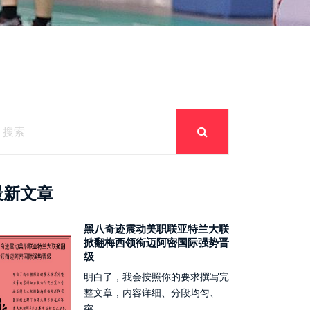
最新文章
黑八奇迹震动美职联亚特兰大联
掀翻梅西领衔迈阿密国际强势晋
级
明白了，我会按照你的要求撰写完
整文章，内容详细、分段均匀、
突...