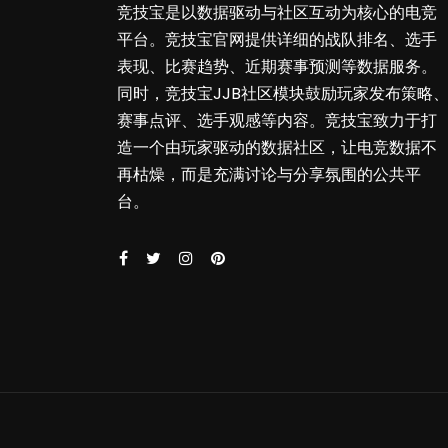
竞技宝是以数据驱动与社区互动为核心的电竞
平台。竞技宝官网提供详细的战队排名、选手
表现、比赛趋势、近期赛事预测等数据服务。
同时，竞技宝JJB社区模块鼓励玩家发布策略
赛事点评、选手观感等内容。竞技宝致力于打
造一个由玩家驱动的数据社区，让电竞数据不
再枯燥，而是充满讨论与分享氛围的公共平
台。