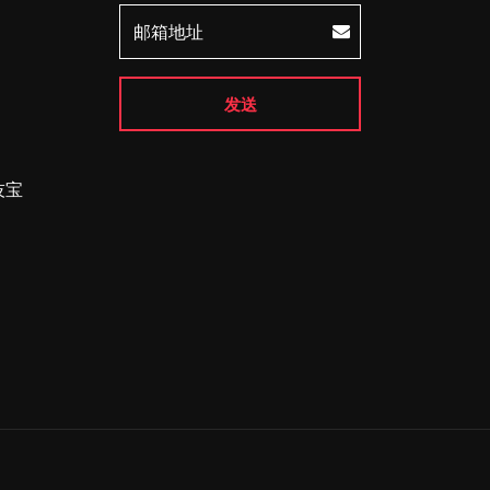
发送
技宝