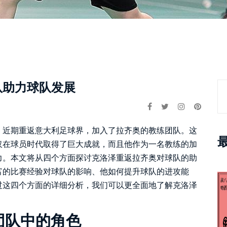
队助力球队发展
，近期重返意大利足球界，加入了拉齐奥的教练团队。这
仅在球员时代取得了巨大成就，而且他作为一名教练的加
力。本文将从四个方面探讨克洛泽重返拉齐奥对球队的助
富的比赛经验对球队的影响、他如何提升球队的进攻能
过这四个方面的详细分析，我们可以更全面地了解克洛泽
团队中的角色