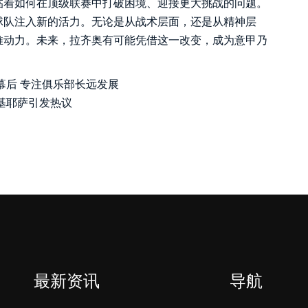
临着如何在顶级联赛中打破困境、迎接更大挑战的问题。
球队注入新的活力。无论是从战术层面，还是从精神层
推动力。未来，拉齐奥有可能凭借这一改变，成为意甲乃
幕后 专注俱乐部长远发展
基耶萨引发热议
最新资讯
导航