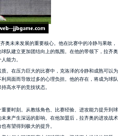
拉齐奥未来发展的重要核心。他在比赛中的冷静与果敢，
助球队建立更加团结向上的氛围。在他的带领下，拉齐奥
个人能力。
素质。在压力巨大的比赛中，克洛泽的冷静和成熟可以为
不利局面而导致过多的心理负担。他的存在，将成为球队
保持高水平的竞技状态。
个重要时刻。从教练角色、比赛经验、进攻能力提升到球
的未来产生深远的影响。在他加盟后，拉齐奥的进攻战术
力也有望得到极大的提升。