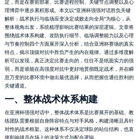
定，而是在赛前部署、比赛进程控制、关键节点调整以及心
理博弈中逐步累积形成。本文以“亚洲杯强强对话胜负关键
解析：战术执行与临场应变决定成败走向全局”为核心，从
整体视角出发，系统梳理影响比赛结果的深层逻辑。文章将
围绕战术体系构建、攻防执行细节、临场调整能力以及心理
与节奏控制四个方面展开深入分析，结合亚洲杯赛场的真实
特点，揭示顶级对抗中胜负产生的内在规律。通过多维度解
析可以发现，真正决定比赛走向的，往往不是纸面实力的强
弱，而是谁能在高强度对抗中更好地贯彻既定战术，并在瞬
息万变的比赛环境中做出最优选择，从而把握住通往胜利的
关键通道。
一、整体战术体系构建
在亚洲杯强强对话中，整体战术体系是比赛展开的基础。教
练团队需要根据自身阵容特点与对手风格，构建清晰且具针
对性的战术框架。这种体系不仅决定球队的站位结构，也直
接影响球员在场上的决策方式与配合逻辑。