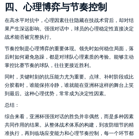
四、心理博弈与节奏控制
在高水平对抗中，心理因素往往隐藏在技战术背后，却对结
果产生深远影响。强强对话中，球员的心理稳定性直接决定
战术能否被完整执行。
节奏控制是心理博弈的重要体现。领先时如何稳住局面，落
后时如何避免急躁，都是对球队心理素质的考验。能够主动
掌控比赛节奏的球队，往往更接近胜利。
同时，关键时刻的抗压能力尤为重要。点球、补时阶段或比
分胶着时，谁能保持冷静，谁就能在亚洲杯这样的舞台上笑
到最后。这种心理优势，常常成为决定性因素。
总结：
综合来看，亚洲杯强强对话的胜负并非偶然，而是多种因素
共同作用的结果。从整体战术体系的构建，到攻防细节的精
准执行，再到临场应变能力和心理节奏控制，每一个环节都