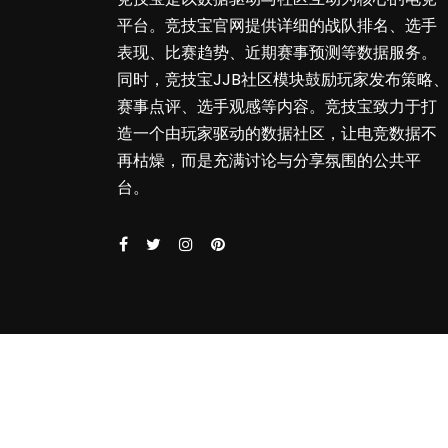
平台。竞技宝官网提供详细的战队排名、选手
表现、比赛趋势、近期赛事预测等数据服务。
同时，竞技宝JJB社区模块鼓励玩家发布策略
赛事点评、选手观感等内容。竞技宝致力于打
造一个由玩家驱动的数据社区，让电竞数据不
再枯燥，而是充满讨论与分享氛围的公共平
台。