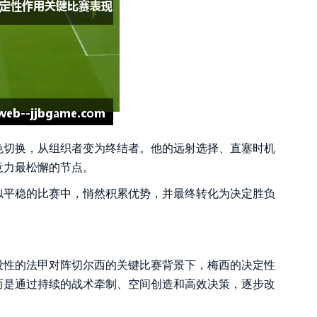
色切换，从组织者变为终结者。他的远射选择、直塞时机
意力最松懈的节点。
似平稳的比赛中，悄然积累优势，并最终转化为决定胜负
设性的法甲对阵切尔西的关键比赛背景下，梅西的决定性
而是通过持续的战术牵制、空间创造和高效决策，逐步改