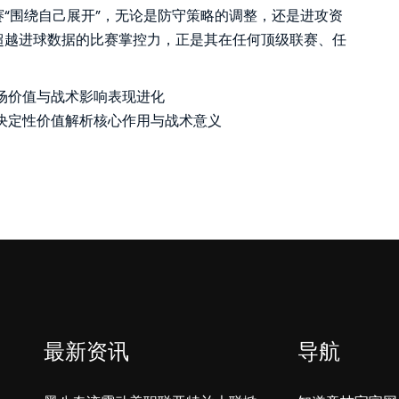
“围绕自己展开”，无论是防守策略的调整，还是进攻资
超越进球数据的比赛掌控力，正是其在任何顶级联赛、任
场价值与战术影响表现进化
决定性价值解析核心作用与战术意义
最新资讯
导航