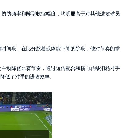
、协防频率和阵型收缩幅度，均明显高于对其他进攻球员
。
键时间段。在比分胶着或体能下降的阶段，他对节奏的掌
会主动降低比赛节奏，通过短传配合和横向转移消耗对手
大降低了对手的进攻效率。