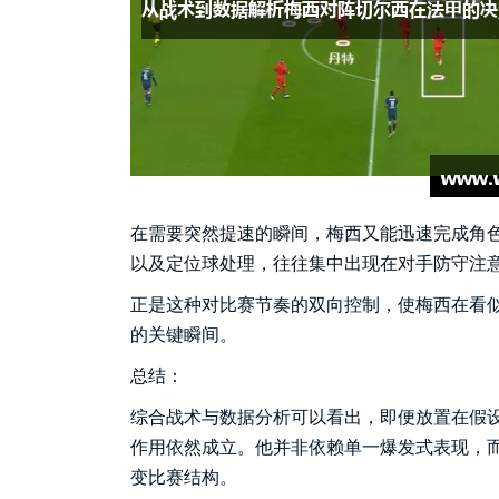
在需要突然提速的瞬间，梅西又能迅速完成角
以及定位球处理，往往集中出现在对手防守注
正是这种对比赛节奏的双向控制，使梅西在看
的关键瞬间。
总结：
综合战术与数据分析可以看出，即便放置在假
作用依然成立。他并非依赖单一爆发式表现，
变比赛结构。