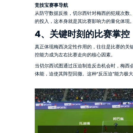
竞技宝赛事导航
从防守数据反推，切尔西针对梅西的犯规次数
的投入，这本身就是其比赛影响力的量化体现
4、关键时刻的比赛掌控
真正体现梅西决定性作用的，往往是比赛的关
控能力成为左右比赛走向的核心因素。
当切尔西试图通过压迫制造反击机会时，梅西
体能，迫使其阵型回撤。这种“反压迫”能力极