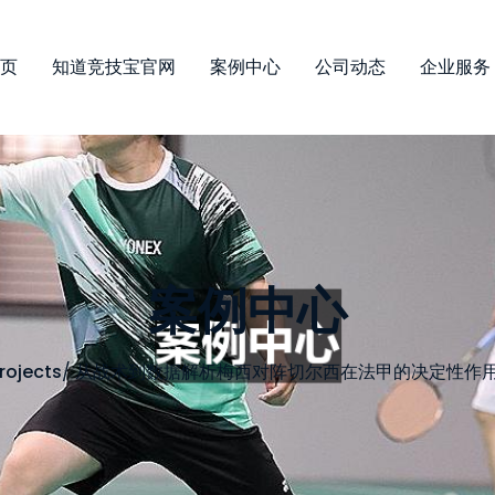
页
知道竞技宝官网
案例中心
公司动态
企业服务
案例中心
rojects
/
从战术到数据解析梅西对阵切尔西在法甲的决定性作