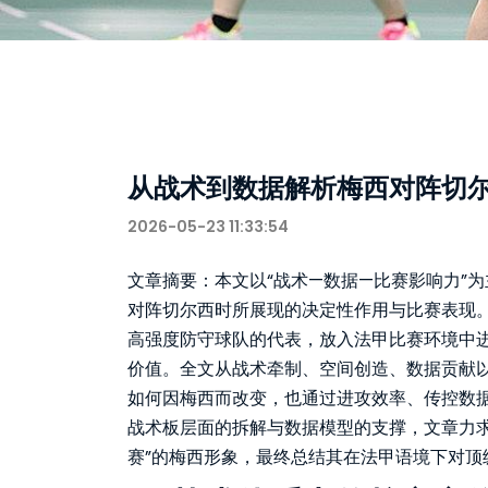
从战术到数据解析梅西对阵切
2026-05-23 11:33:54
文章摘要：本文以“战术—数据—比赛影响力”为
对阵切尔西时所展现的决定性作用与比赛表现
高强度防守球队的代表，放入法甲比赛环境中
价值。全文从战术牵制、空间创造、数据贡献
如何因梅西而改变，也通过进攻效率、传控数
战术板层面的拆解与数据模型的支撑，文章力
赛”的梅西形象，最终总结其在法甲语境下对顶