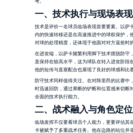
考。
一、技术执行与现场表现
技术是评价一名球员临场表现首要要素。以萨
内的快速转移还是在高速推进中的球权保护，
对球的处理精度，还体现于他面对对方逼抢时
在进攻端，以萨卡频繁利用脚下技术摆脱防守
直保持在较高水平，这为球队在转入进攻阶段
他的短传与直塞配合也展现了良好的球感和比
防守技术同样值得关注。在对阵里昂的比赛中
时迅速回防，通过果断的铲断和位置感来切断
全面的技术执行能力。
二、战术融入与角色定位
临场发挥不仅要看球员个人能力，更要评估其
卡被赋予了多重战术任务。他在边路的站位并