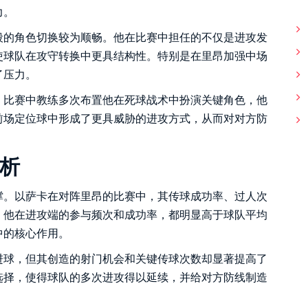
力。
段的角色切换较为顺畅。他在比赛中担任的不仅是进攻发
使球队在攻守转换中更具结构性。特别是在里昂加强中场
了压力。
。比赛中教练多次布置他在死球战术中扮演关键角色，他
前场定位球中形成了更具威胁的进攻方式，从而对对方防
析
撑。以萨卡在对阵里昂的比赛中，其传球成功率、过人次
。他在进攻端的参与频次和成功率，都明显高于球队平均
中的核心作用。
进球，但其创造的射门机会和关键传球次数却显著提高了
选择，使得球队的多次进攻得以延续，并给对方防线制造