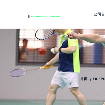
公司首
首页
Our Pr