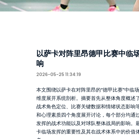
以萨卡对阵里昂德甲比赛中临
响
2026-05-25 11:34:19
本文围绕以萨卡在对阵里昂的“德甲比赛”中临
维度展开系统剖析。摘要首先从整体角度概述
战术角色定位、比赛关键数据和情绪状态影响
和心理素质四个角度展开讨论，每个部分均通
发挥的战术功能以及对球队整体战局的影响。
卡临场发挥的重要性及其在战术体系中的价值