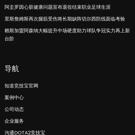
阿圭罗因心脏健康问题宣布退役结束职业足球生涯
里斯詹姆斯再次腿筋受伤将长期缺阵切尔西防线面临考验
赖斯加盟阿森纳大幅提升中场硬度助力球队争冠实力再上新
台阶
导航
知道竞技宝官网
案例中心
公司动态
企业服务
沟通DOTA2竞技宝