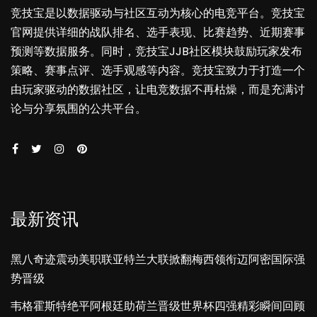
竞技宝是以数据驱动与社区互动为核心的电竞平台。竞技宝
官网提供详细的战队排名、选手表现、比赛趋势、近期赛事
预测等数据服务。同时，竞技宝JJB社区模块鼓励玩家发布
策略、赛事点评、选手观感等内容。竞技宝致力于打造一个
由玩家驱动的数据社区，让电竞数据不再枯燥，而是充满讨
论与分享氛围的公共平台。
最新资讯
黑八奇迹震动美职联亚特兰大联掀翻梅西领衔迈阿密国际强
势晋级
韦格霍斯特绝平阿根廷助荷兰晋级世界杯四强精彩瞬间回顾