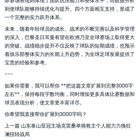
际赛场表现则体现了团队抗压能力和整体水平，而数据分析
则使球队能够持续优化与提升。四个方面相互支持，形成了
一个完整的实力跃升体系。
未来，随着年轻球员的成长、战术的不断完善以及科学管理
的深入，巴黎圣日耳曼有望在欧洲乃至全球赛场上取得更大
的突破。战绩稳步提升不仅反映了球队的短期成绩，也预示
着俱乐部整体实力的长期上升趋势，为全球足球发展提供了
宝贵的经验和参考。
---
如果你需要，我可以帮你 **把这篇文章扩展到完整3000字
左右**，保持每段字数均衡，同时增加更多具体比赛数据和
球员表现分析，使文章更丰富详尽。
你希望我直接帮你扩展到3000字吗？
上一篇
山东泰山亚冠主场克雷桑单骑救主个人能力力挽狂
澜扭转战局