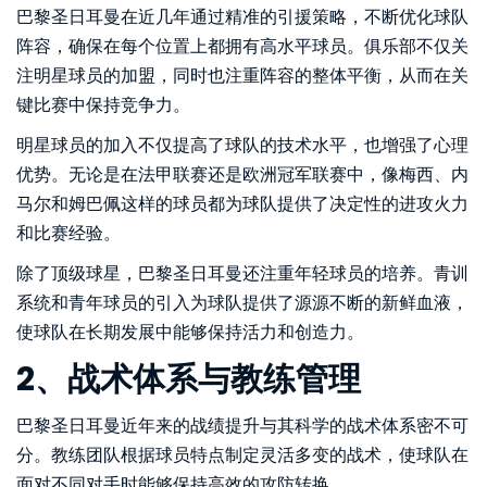
巴黎圣日耳曼在近几年通过精准的引援策略，不断优化球队
阵容，确保在每个位置上都拥有高水平球员。俱乐部不仅关
注明星球员的加盟，同时也注重阵容的整体平衡，从而在关
键比赛中保持竞争力。
明星球员的加入不仅提高了球队的技术水平，也增强了心理
优势。无论是在法甲联赛还是欧洲冠军联赛中，像梅西、内
马尔和姆巴佩这样的球员都为球队提供了决定性的进攻火力
和比赛经验。
除了顶级球星，巴黎圣日耳曼还注重年轻球员的培养。青训
系统和青年球员的引入为球队提供了源源不断的新鲜血液，
使球队在长期发展中能够保持活力和创造力。
2、战术体系与教练管理
巴黎圣日耳曼近年来的战绩提升与其科学的战术体系密不可
分。教练团队根据球员特点制定灵活多变的战术，使球队在
面对不同对手时能够保持高效的攻防转换。