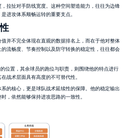
度，拉扯对手防线宽度。这种空间塑造能力，往往为边锋
，是进攻体系顺畅运转的重要支点。
性
价值并不完全体现在直观的数据排名上，而在于他对整体
上的流畅度、节奏控制以及防守转换的稳定性，往往都会
”的位置，其余球员的跑位与职责，则围绕他的特点进行
其在战术层面具有高度的不可替代性。
体系的核心，更是球队战术延续性的保障。他的稳定输出
整时，依然能够保持进攻思路的一致性。