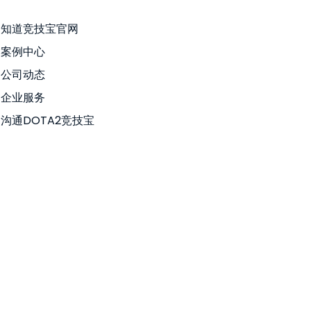
知道竞技宝官网
案例中心
公司动态
企业服务
沟通DOTA2竞技宝