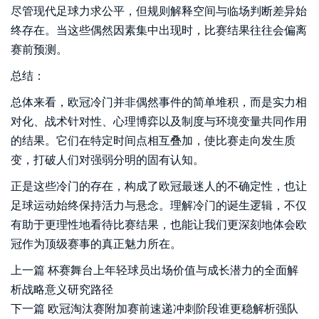
尽管现代足球力求公平，但规则解释空间与临场判断差异始
终存在。当这些偶然因素集中出现时，比赛结果往往会偏离
赛前预测。
总结：
总体来看，欧冠冷门并非偶然事件的简单堆积，而是实力相
对化、战术针对性、心理博弈以及制度与环境变量共同作用
的结果。它们在特定时间点相互叠加，使比赛走向发生质
变，打破人们对强弱分明的固有认知。
正是这些冷门的存在，构成了欧冠最迷人的不确定性，也让
足球运动始终保持活力与悬念。理解冷门的诞生逻辑，不仅
有助于更理性地看待比赛结果，也能让我们更深刻地体会欧
冠作为顶级赛事的真正魅力所在。
上一篇
杯赛舞台上年轻球员出场价值与成长潜力的全面解
析战略意义研究路径
下一篇
欧冠淘汰赛附加赛前速递冲刺阶段谁更稳解析强队