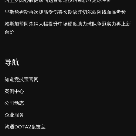
阿圭罗因心脏健康问题宣布退役结束职业足球生涯
里斯詹姆斯再次腿筋受伤将长期缺阵切尔西防线面临考验
赖斯加盟阿森纳大幅提升中场硬度助力球队争冠实力再上新
台阶
导航
知道竞技宝官网
案例中心
公司动态
企业服务
沟通DOTA2竞技宝