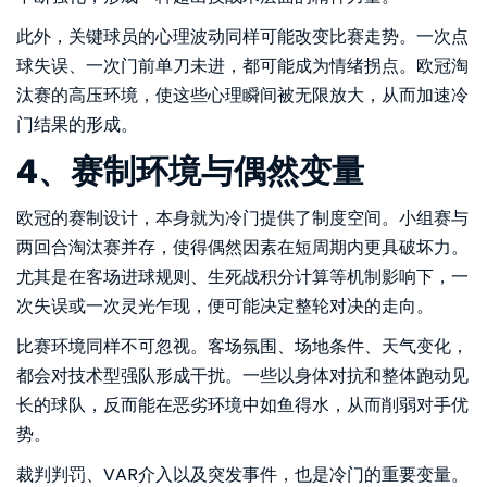
此外，关键球员的心理波动同样可能改变比赛走势。一次点
球失误、一次门前单刀未进，都可能成为情绪拐点。欧冠淘
汰赛的高压环境，使这些心理瞬间被无限放大，从而加速冷
门结果的形成。
4、赛制环境与偶然变量
欧冠的赛制设计，本身就为冷门提供了制度空间。小组赛与
两回合淘汰赛并存，使得偶然因素在短周期内更具破坏力。
尤其是在客场进球规则、生死战积分计算等机制影响下，一
次失误或一次灵光乍现，便可能决定整轮对决的走向。
比赛环境同样不可忽视。客场氛围、场地条件、天气变化，
都会对技术型强队形成干扰。一些以身体对抗和整体跑动见
长的球队，反而能在恶劣环境中如鱼得水，从而削弱对手优
势。
裁判判罚、VAR介入以及突发事件，也是冷门的重要变量。