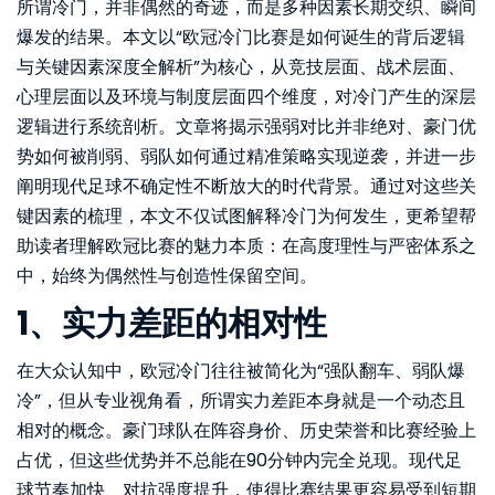
所谓冷门，并非偶然的奇迹，而是多种因素长期交织、瞬间
爆发的结果。本文以“欧冠冷门比赛是如何诞生的背后逻辑
与关键因素深度全解析”为核心，从竞技层面、战术层面、
心理层面以及环境与制度层面四个维度，对冷门产生的深层
逻辑进行系统剖析。文章将揭示强弱对比并非绝对、豪门优
势如何被削弱、弱队如何通过精准策略实现逆袭，并进一步
阐明现代足球不确定性不断放大的时代背景。通过对这些关
键因素的梳理，本文不仅试图解释冷门为何发生，更希望帮
助读者理解欧冠比赛的魅力本质：在高度理性与严密体系之
中，始终为偶然性与创造性保留空间。
1、实力差距的相对性
在大众认知中，欧冠冷门往往被简化为“强队翻车、弱队爆
冷”，但从专业视角看，所谓实力差距本身就是一个动态且
相对的概念。豪门球队在阵容身价、历史荣誉和比赛经验上
占优，但这些优势并不总能在90分钟内完全兑现。现代足
球节奏加快、对抗强度提升，使得比赛结果更容易受到短期