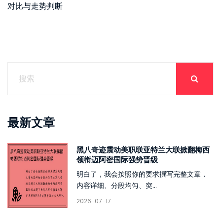
对比与走势判断
最新文章
黑八奇迹震动美职联亚特兰大联掀翻梅西
领衔迈阿密国际强势晋级
明白了，我会按照你的要求撰写完整文章，
内容详细、分段均匀、突...
2026-07-17