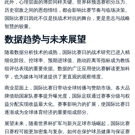
此外，心理层面的博弈同样关键。世界杯预选赛积分压力、
历史宿敌之间的恩怨情结，都会影响比赛节奏与临场决策。
国际比赛日因此不仅是技战术对抗的舞台，更是意志与战略
智慧的较量。
数据趋势与未来展望
随着数据分析技术的成熟，国际比赛日的战术研究已进入精
细化阶段。控球率、预期进球值、跑动距离等指标成为教练
组评估表现的重要依据。数据的广泛应用使比赛解读更加科
学，也为媒体与球迷提供了更直观的观察维度。
商业层面上，国际比赛日带动全球转播与赞助市场。各大品
牌借助国家队赛事提升曝光度，国际足联通过赛事分级与权
益分配实现收益最大化。赛事影响力的扩展，使国际比赛日
逐渐成为全球体育经济的重要组成部分。
展望未来，随着世界杯扩军与新兴足球市场崛起，国际比赛
日赛程可能更加密集与复杂。如何在保护球员健康与保证赛