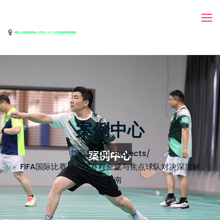
案例中心
首页
Our Projects
/
FIFA国际比赛日全球赛程全览与焦点球队对决深度解
析指南