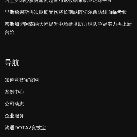
阿圭罗因心脏健康问题宣布退役结束职业足球生涯
里斯詹姆斯再次腿筋受伤将长期缺阵切尔西防线面临考验
赖斯加盟阿森纳大幅提升中场硬度助力球队争冠实力再上新
台阶
导航
知道竞技宝官网
案例中心
公司动态
企业服务
沟通DOTA2竞技宝