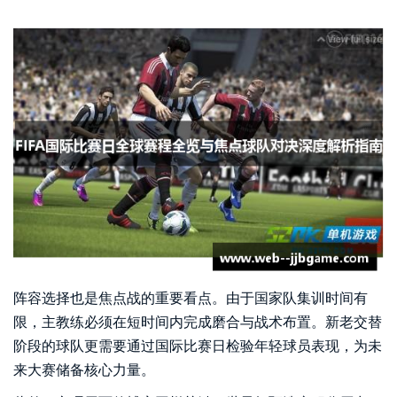
阵容选择也是焦点战的重要看点。由于国家队集训时间有
限，主教练必须在短时间内完成磨合与战术布置。新老交替
阶段的球队更需要通过国际比赛日检验年轻球员表现，为未
来大赛储备核心力量。