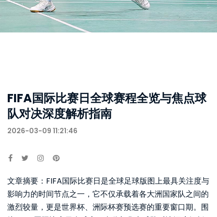
FIFA国际比赛日全球赛程全览与焦点球
队对决深度解析指南
2026-03-09 11:21:46
文章摘要：FIFA国际比赛日是全球足球版图上最具关注度与
影响力的时间节点之一，它不仅承载着各大洲国家队之间的
激烈较量，更是世界杯、洲际杯赛预选赛的重要窗口期。围