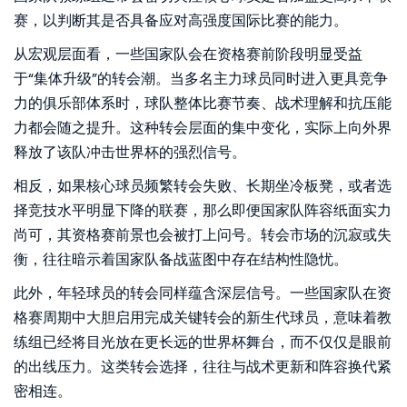
赛，以判断其是否具备应对高强度国际比赛的能力。
从宏观层面看，一些国家队会在资格赛前阶段明显受益
于“集体升级”的转会潮。当多名主力球员同时进入更具竞争
力的俱乐部体系时，球队整体比赛节奏、战术理解和抗压能
力都会随之提升。这种转会层面的集中变化，实际上向外界
释放了该队冲击世界杯的强烈信号。
相反，如果核心球员频繁转会失败、长期坐冷板凳，或者选
择竞技水平明显下降的联赛，那么即便国家队阵容纸面实力
尚可，其资格赛前景也会被打上问号。转会市场的沉寂或失
衡，往往暗示着国家队备战蓝图中存在结构性隐忧。
此外，年轻球员的转会同样蕴含深层信号。一些国家队在资
格赛周期中大胆启用完成关键转会的新生代球员，意味着教
练组已经将目光放在更长远的世界杯舞台，而不仅仅是眼前
的出线压力。这类转会选择，往往与战术更新和阵容换代紧
密相连。