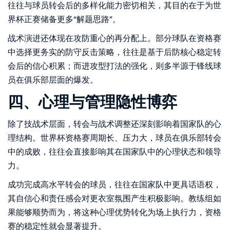
往往与球员转会后的多样化能力密切相关，其目的在于为世
界杯正赛储备更多“解题思路”。
战术演进还体现在攻防重心的再分配上。部分球队在资格赛
中选择更务实的防守反击策略，往往是基于后防核心稳定转
会后的信心积累；而进攻型打法的强化，则多半源于锋线球
员在俱乐部层面的爆发。
四、心理与管理隐性博弈
除了技战术层面，转会与战术调整还深刻影响着国家队的心
理结构。世界杯资格赛周期长、压力大，球员在俱乐部转会
中的成败，往往会直接影响其在国家队中的心理状态和领导
力。
成功完成高水平转会的球员，往往在国家队中更具话语权，
其自信心和责任感会对更衣室氛围产生积极影响。教练组如
果能够顺势而为，将这种心理优势转化为场上执行力，资格
赛的稳定性就会显著提升。