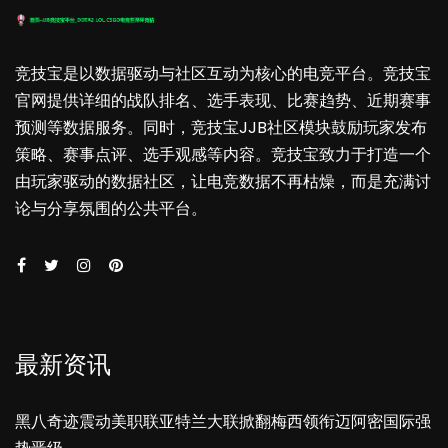
竞技宝是以数据驱动与社区互动为核心的电竞平台。竞技宝
官网提供详细的战队排名、选手表现、比赛趋势、近期赛事
预测等数据服务。同时，竞技宝JJB社区模块鼓励玩家发布
策略、赛事点评、选手观感等内容。竞技宝致力于打造一个
由玩家驱动的数据社区，让电竞数据不再枯燥，而是充满讨
论与分享氛围的公共平台。
最新资讯
黑八奇迹震动美职联亚特兰大联掀翻梅西领衔迈阿密国际强