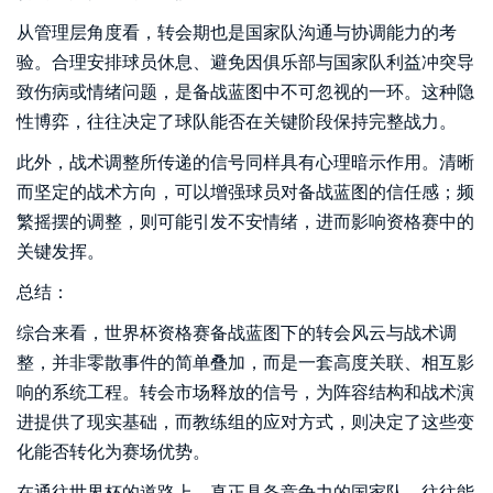
从管理层角度看，转会期也是国家队沟通与协调能力的考
验。合理安排球员休息、避免因俱乐部与国家队利益冲突导
致伤病或情绪问题，是备战蓝图中不可忽视的一环。这种隐
性博弈，往往决定了球队能否在关键阶段保持完整战力。
此外，战术调整所传递的信号同样具有心理暗示作用。清晰
而坚定的战术方向，可以增强球员对备战蓝图的信任感；频
繁摇摆的调整，则可能引发不安情绪，进而影响资格赛中的
关键发挥。
总结：
综合来看，世界杯资格赛备战蓝图下的转会风云与战术调
整，并非零散事件的简单叠加，而是一套高度关联、相互影
响的系统工程。转会市场释放的信号，为阵容结构和战术演
进提供了现实基础，而教练组的应对方式，则决定了这些变
化能否转化为赛场优势。
在通往世界杯的道路上，真正具备竞争力的国家队，往往能