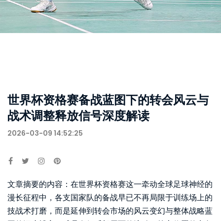
世界杯资格赛备战蓝图下的转会风云与
战术调整释放信号深度解读
2026-03-09 14:52:25
文章摘要的内容：在世界杯资格赛这一牵动全球足球神经的
漫长征程中，各支国家队的备战早已不再局限于训练场上的
技战术打磨，而是延伸到转会市场的风云变幻与整体战略蓝