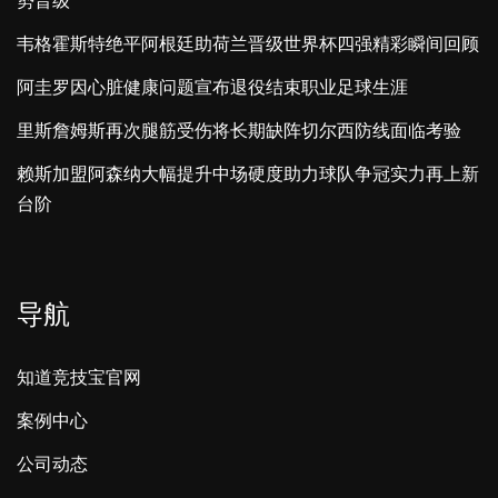
势晋级
韦格霍斯特绝平阿根廷助荷兰晋级世界杯四强精彩瞬间回顾
阿圭罗因心脏健康问题宣布退役结束职业足球生涯
里斯詹姆斯再次腿筋受伤将长期缺阵切尔西防线面临考验
赖斯加盟阿森纳大幅提升中场硬度助力球队争冠实力再上新
台阶
导航
知道竞技宝官网
案例中心
公司动态