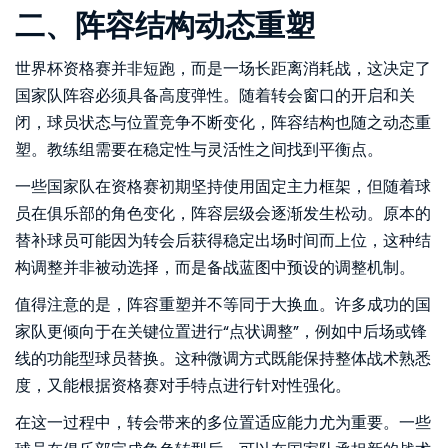
二、阵容结构动态重塑
世界杯资格赛并非短跑，而是一场长距离消耗战，这决定了
国家队阵容必须具备高度弹性。随着转会窗口的开启和关
闭，球员状态与位置竞争不断变化，阵容结构也随之动态重
塑。教练组需要在稳定性与灵活性之间找到平衡点。
一些国家队在资格赛初期坚持使用固定主力框架，但随着球
员在俱乐部的角色变化，阵容层级会逐渐发生松动。原本的
替补球员可能因为转会后获得稳定出场时间而上位，这种结
构调整并非被动选择，而是备战蓝图中预设的调整机制。
值得注意的是，阵容重塑并不等同于大换血。许多成功的国
家队更倾向于在关键位置进行“点状调整”，例如中后场或锋
线的功能型球员替换。这种微调方式既能保持整体战术熟悉
度，又能根据资格赛对手特点进行针对性强化。
在这一过程中，转会带来的多位置适应能力尤为重要。一些