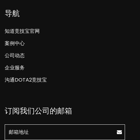
导航
知道竞技宝官网
案例中心
公司动态
企业服务
沟通DOTA2竞技宝
订阅我们公司的邮箱