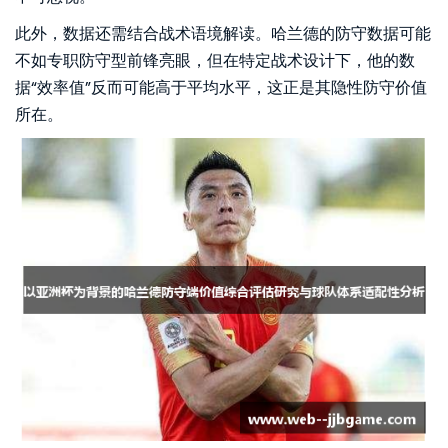
此外，数据还需结合战术语境解读。哈兰德的防守数据可能
不如专职防守型前锋亮眼，但在特定战术设计下，他的数
据“效率值”反而可能高于平均水平，这正是其隐性防守价值
所在。