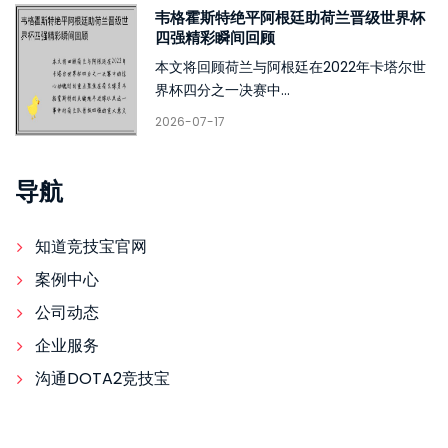
韦格霍斯特绝平阿根廷助荷兰晋级世界杯
四强精彩瞬间回顾
本文将回顾荷兰与阿根廷在2022年卡塔尔世
界杯四分之一决赛中...
2026-07-17
导航
知道竞技宝官网
案例中心
公司动态
企业服务
沟通DOTA2竞技宝