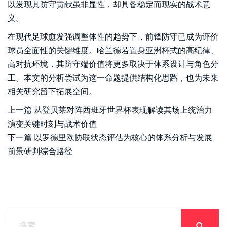
以发现其防守贡献虽非显性，却具备稳定而现实的战术意
义。
在现代足球愈发强调整体性的趋势下，前锋防守已成为评价
球员全面性的关键维度。哈兰德若置身亚洲杯式的高纪律、
高对抗环境，其防守端价值将更多取决于体系设计与角色分
工。本文的分析尝试为这一命题提供结构化思路，也为未来
相关研究留下拓展空间。
上一篇
从登贝莱对阵西班牙世界杯表现解读其场上统治力
演变关键时刻与战术价值
下一篇
以罗德里欧协联状态评估为核心的体系分析与发展
前景研判综合路径