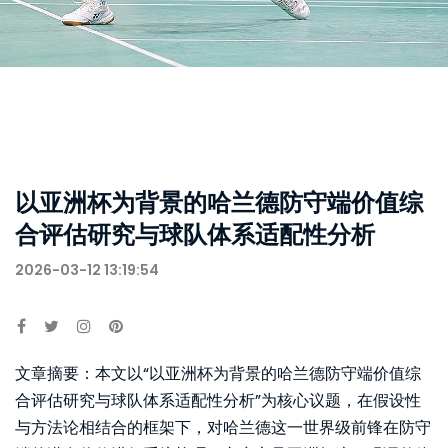
以亚洲杯为背景的哈兰德防守端价值综
合评估研究与球队体系适配性分析
2026-03-12 13:19:54
文章摘要：本文以“以亚洲杯为背景的哈兰德防守端价值综
合评估研究与球队体系适配性分析”为核心议题，在假设性
与方法论相结合的框架下，对哈兰德这一世界级前锋在防守