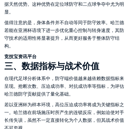
据天然优势。这种优势在定位球防守和二点球争夺中尤为明
显。
值得注意的是，身体条件并不自动等同于防守效率。哈兰德
若能在亚洲杯语境下进一步优化重心控制与转身速度，其防
守技术的适用性将显著提升，从而更好服务于整体防守结
构。
竞技宝资讯平台
三、数据指标与战术价值
在现代足球分析体系中，防守端价值越来越依赖数据指标来
呈现。抢断次数、压迫成功率、对抗成功率等指标，为评估
哈兰德防守贡献提供了量化基础。
若以亚洲杯为样本环境，高位压迫成功率将成为关键指标之
一。哈兰德在前场施压时所产生的连锁反应，例如迫使对手
长传失误，虽然不一定直接转化为个人数据，但其战术价值
不可忽视。