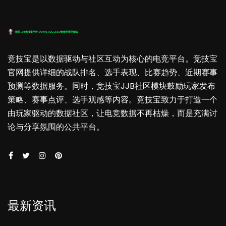
竞技宝是以数据驱动与社区互动为核心的电竞平台。竞技宝
官网提供详细的战队排名、选手表现、比赛趋势、近期赛事
预测等数据服务。同时，竞技宝JJB社区模块鼓励玩家发布
策略、赛事点评、选手观感等内容。竞技宝致力于打造一个
由玩家驱动的数据社区，让电竞数据不再枯燥，而是充满讨
论与分享氛围的公共平台。
最新资讯