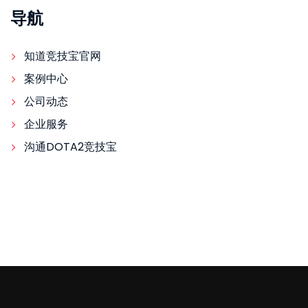
导航
知道竞技宝官网
案例中心
公司动态
企业服务
沟通DOTA2竞技宝