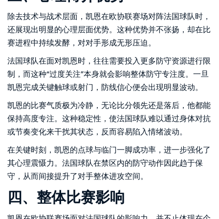
除去技术与战术层面，凯恩在欧协联赛场对阵法国球队时，
还展现出明显的心理层面优势。这种优势并不张扬，却在比
赛进程中持续发酵，对对手形成无形压迫。
法国球队在面对凯恩时，往往需要投入更多防守资源进行限
制，而这种“过度关注”本身就会影响整体防守专注度。一旦
凯恩完成关键触球或射门，防线信心便会出现明显波动。
凯恩的比赛气质极为冷静，无论比分领先还是落后，他都能
保持高度专注。这种稳定性，使法国球队难以通过身体对抗
或节奏变化来干扰其状态，反而容易陷入情绪波动。
在关键时刻，凯恩的点球与临门一脚成功率，进一步强化了
其心理震慑力。法国球队在禁区内的防守动作因此趋于保
守，从而间接提升了对手整体进攻空间。
四、整体比赛影响
凯恩在欧协联赛场面对法国球队的影响力，并不止体现在个