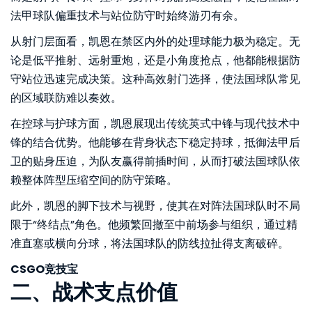
法甲球队偏重技术与站位防守时始终游刃有余。
从射门层面看，凯恩在禁区内外的处理球能力极为稳定。无
论是低平推射、远射重炮，还是小角度抢点，他都能根据防
守站位迅速完成决策。这种高效射门选择，使法国球队常见
的区域联防难以奏效。
在控球与护球方面，凯恩展现出传统英式中锋与现代技术中
锋的结合优势。他能够在背身状态下稳定持球，抵御法甲后
卫的贴身压迫，为队友赢得前插时间，从而打破法国球队依
赖整体阵型压缩空间的防守策略。
此外，凯恩的脚下技术与视野，使其在对阵法国球队时不局
限于“终结点”角色。他频繁回撤至中前场参与组织，通过精
准直塞或横向分球，将法国球队的防线拉扯得支离破碎。
CSGO竞技宝
二、战术支点价值