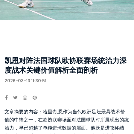
凯恩对阵法国球队欧协联赛场统治力深
度战术关键价值解析全面剖析
2026-03-13 11:30:51
文章摘要的内容：哈里·凯恩作为当代欧洲足坛最具战术价
值的中锋之一，在欧协联赛场面对法国球队时所展现出的统
治力，早已超越了单纯进球数据的层面。他既是进攻终结