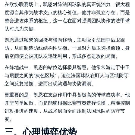
在欧协联赛场上，凯恩对阵法国球队的真正统治力，很大程
度源自其作为战术支点的核心价值。他并非孤立存在，而是
整套进攻体系的枢纽，这一点在面对强调团队协作的法甲球
队时尤为关键。
凯恩通过频繁的回撤与横向移动，主动吸引法国中后卫跟
防，从而制造防线结构性失衡。一旦对方后卫选择前顶，身
后空间便会被其队友迅速利用，形成多点进攻的局面。
在阵地战中，凯恩的站位选择极具智慧。他常常游走于中卫
与后腰之间的“灰色区域”，迫使法国球队在盯人与区域防守
之间反复摇摆，进而出现沟通与协防漏洞。
更重要的是，凯恩在支点作用中具备极高的传球成功率。他
并非简单回做，而是能够根据比赛节奏选择快慢，精准控制
进攻推进的速度，从战术层面全面压制法国球队的防守节
奏。
三、心理博弈优势