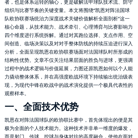
者，也是体系运转的轴心，更是破解法甲球队技术流、防守
组织与比赛节奏的关键变量。本文将围绕“凯恩对阵法国球
队欧协联赛场统治力深度战术关键价值解析全面剖析”这一
核心命题，从技术能力、战术牵引、心理博弈与比赛影响力
四个维度进行系统拆解。通过对其跑位选择、支点作用、空
间创造、临场决策以及对对手整体防线的持续压迫进行深入
分析，全面呈现凯恩在欧协联赛场面对法国球队时所形成的
结构性优势。文章不仅关注结果层面的胜负与进球，更强调
过程中的战术逻辑与价值延展，力图还原凯恩如何以个人能
力撬动整体体系，并在高强度欧战环境下持续输出统治级表
现，为现代中锋在欧战中的战术演化提供一个极具代表性的
观察样本。
一、全面技术优势
凯恩在对阵法国球队的欧协联比赛中，首先体现出的便是其
极为全面的个人技术能力。这种技术并非单一维度的爆发，
而是射门、传球、控球与身体对抗的高度融合，使他在面对