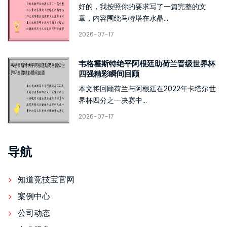
好的，我按照你的要求写了一篇完整的文
章，内容围绕马特塔在水晶...
2026-07-17
韦格霍斯特绝平阿根廷助荷兰晋级世界杯
四强精彩瞬间回顾
本文将回顾荷兰与阿根廷在2022年卡塔尔世
界杯四分之一决赛中...
2026-07-17
导航
知道竞技宝官网
案例中心
公司动态