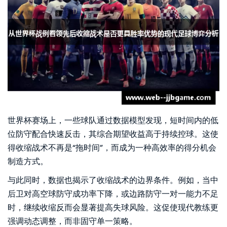
世界杯赛场上，一些球队通过数据模型发现，短时间内的低
位防守配合快速反击，其综合期望收益高于持续控球。这使
得收缩战术不再是“拖时间”，而成为一种高效率的得分机会
制造方式。
与此同时，数据也揭示了收缩战术的边界条件。例如，当中
后卫对高空球防守成功率下降，或边路防守一对一能力不足
时，继续收缩反而会显著提高失球风险。这促使现代教练更
强调动态调整，而非固守单一策略。