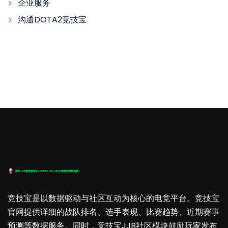
企业服务
沟通DOTA2竞技宝
竞技宝是以数据驱动与社区互动为核心的电竞平台。竞技宝
官网提供详细的战队排名、选手表现、比赛趋势、近期赛事
预测等数据服务。同时，竞技宝JJB社区模块鼓励玩家发布